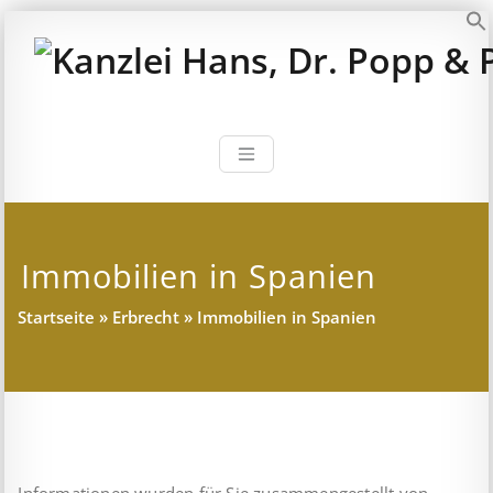
Zum
Inhalt
S
springen
Kanzlei Hans, 
Rechtsanwälte, Fachanwälte,
Steuerberater – München
Immobilien in Spanien
Startseite
»
Erbrecht
»
Immobilien in Spanien