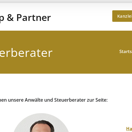
Kanzle
Kanzlei Hans,
Rechtsanwälte, Fachanwälte, S
erberater
Starts
hnen unsere Anwälte und Steuerberater zur Seite:
Ha