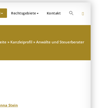
Search
i
Rechtsgebiete
Kontakt
for:
 Dr. Popp und Partner
teuerberater – München
Search Button
eite
»
Kanzleiprofil
»
Anwälte und Steuerberater
nna Stein