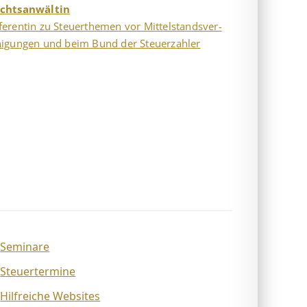
chtsanwältin
ferentin zu Steuer­themen vor Mittel­stands­ver­
nig­ung­en und beim Bund der Steu­er­zahl­er
Seminare
Steuertermine
Hilfreiche Websites