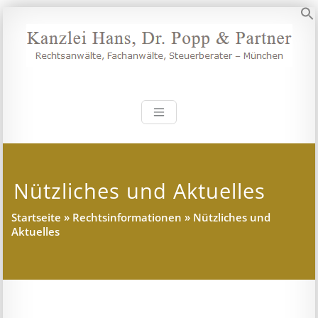
Zum
Inhalt
S
springen
Kanzlei Hans, 
Rechtsanwälte, Fachanwälte,
Steuerberater – München
Nützliches und Aktuelles
Startseite
»
Rechtsinformationen
»
Nützliches und
Aktuelles