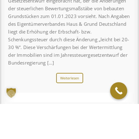
Gesetzesentwurf eingebracht hat, der die Änderungen
der steuerlichen Bewertungsmaßstäbe von bebauten
Grundstücken zum 01.01.2023 vorsieht. Nach Angaben
des Eigentümerverbandes Haus & Grund Deutschland
liegt die Erhöhung der Erbschaft- bzw.
Schenkungssteuer durch diese Änderung „leicht bei 20-
30 %“. Diese Verschärfungen bei der Wertermittlung
der Immobilien sind im Jahressteuergesetzentwurf der
Bundesregierung […]
Weiterlesen
Der goldene Herbst – Zeit des Umbruchs
München – Der Herbst zeigt sich heute von seiner
schönsten Seite. Morgens steigen nun schon wieder die
Nebelschwaden aus den Feldern auf. Wenn dann die