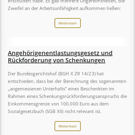
erschüttert habe. Es gab mehrere Ungereimtheiten, die
Zweifel an der Arbeitsunfähigkeit aufkommen ließen:
Weiterlesen
Angehörigenent­lastungs­ge­setz und
Rück­ford­er­ung von Schenk­ung­en
Der Bundesgerichtshof (BGH X ZR 14/23) hat
entschieden, dass bei der Berechnung des sogenannten
„angemessenen Unterhalts“ eines Beschenkten im
Rahmen eines Schenkungsrückforderungsanspruchs die
Einkommensgrenze von 100.000 Euro aus dem
Sozialgesetzbuch (SGB XII) nicht relevant ist.
Weiterlesen