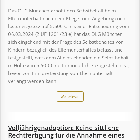
Das OLG München erhöht den Selbst­be­halt beim
Eltern­unter­halt nach dem Pflege- und An­ge­hör­igen­ent­
last­ungs­ge­setz auf 5.500 € In seiner Ent­scheid­ung vom
06.03.2024 (2 UF 1201/23 e) hat das OLG München
sich eingehend mit der Frage des Selbst­be­haltes von
Kindern be­züglich des Eltern­unter­haltes befasst und
fest­ge­stellt, dass dem Allein­steh­enden ein Selbst­behalt
in Höhe von 5.500 € netto monatlich zu­zu­ge­stehen ist,
bevor von Ihm die Leistung von Eltern­unterhalt
verlangt werden kann.
Weiterlesen
Voll­jährigen­­adopt­ion:­ Keine sitt­­liche
Recht­­fertig­ung für die An­­nahme eines