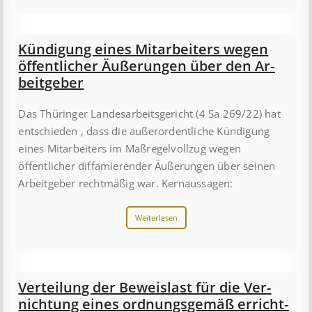
Kündigung eines Mit­ar­beit­ers wegen
öffent­lich­er Äuß­er­ung­en über den Ar­
beit­geber
Das Thüringer Landesarbeitsgericht (4 Sa 269/22) hat
entschieden , dass die außerordentliche Kündigung
eines Mitarbeiters im Maßregelvollzug wegen
öffentlicher diffamierender Äußerungen über seinen
Arbeitgeber rechtmäßig war. Kernaussagen:
Weiterlesen
Ver­teil­ung der Be­weis­last für die Ver­
nicht­ung eines ord­nungs­ge­mäß er­richt­