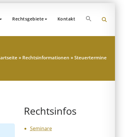
Search
Rechtsgebiete
Kontakt
for:
und Partner
hen
Search Button
tartseite
»
Rechtsinformationen
»
Steuertermine
Rechtsinfos
Seminare