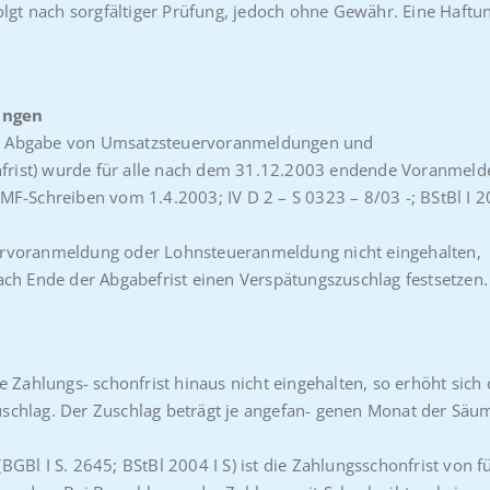
olgt nach sorgfältiger Prüfung, jedoch ohne Gewähr. Eine Haftu
ungen
eter Abgabe von Umsatzsteuervoranmeldungen und
rist) wurde für alle nach dem 31.12.2003 endende Voranmeld
MF-Schreiben vom 1.4.2003; IV D 2 – S 0323 – 8/03 -; BStBl I 
ervoranmeldung oder Lohnsteueranmeldung nicht eingehalten,
ach Ende der Abgabefrist einen Verspätungszuschlag festsetzen.
 Zahlungs- schonfrist hinaus nicht eingehalten, so erhöht sich 
schlag. Der Zuschlag beträgt je angefan- genen Monat der Säu
GBl I S. 2645; BStBl 2004 I S) ist die Zahlungsschonfrist von fü