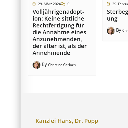
29. März 2024
0
29. Febru
Voll­jährigen­­adopt­
Ster­be­g
ion:­ Keine sitt­­liche
ung
Recht­­fertig­ung für
By
Chr
die An­­nahme eines
An­­zu­­nehm­­en­den,
der älter ist, als der
An­­neh­m­en­de
By
Christine Gerlach
Kanzlei Hans, Dr. Popp