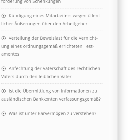
ford­er­ung von Schenk­ung­en
Kündigung eines Mit­ar­beit­ers wegen öffent­
lich­er Äuß­er­ung­en über den Ar­beit­geber
Ver­teil­ung der Be­weis­last für die Ver­nicht­
ung eines ord­nungs­ge­mäß er­richt­et­en Test­
ament­es
Anfechtung der Vaterschaft des rechtlichen
Vaters durch den leiblichen Vater
Ist die Über­mitt­lung von In­for­mat­ion­en zu
aus­länd­isch­en Bank­kont­en ver­fass­ungs­ge­mäß?
Was ist unter Barvermögen zu verstehen?