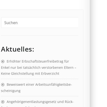
Aktuelles:
Erhöhter Erb­schaft­steuer­frei­be­trag für
Enkel nur bei tat­säch­lich ver­storb­en­en Eltern –
Keine Gleich­stell­ung mit Erb­verzicht
Beweis­wert einer Arbeits­un­fähig­keits­be­
scheinig­ung
Angehörigenent­lastungs­ge­setz und Rück­