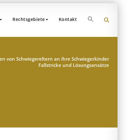
Search
Rechtsgebiete
Kontakt
for:
und Partner
hen
Search Button
n von Schwiegereltern an ihre Schwiegerkinder
Fallstricke und Lösungsansätze