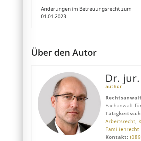
Beitragsnavigation
Änderungen im Betreuungsrecht zum
01.01.2023
Über den Autor
Dr. jur
author
Rechtsanwal
Fachanwalt für
Tätigkeitssc
Arbeitsrecht
,
Familienrecht
Kontakt:
(089