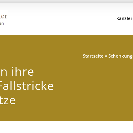
Kanzlei
Kanzlei Hans, Dr. Popp 
Rechtsanwälte, Fachanwälte, Steuerberater – Münc
n
Startseite
»
Schenkunge
n ihre
allstricke
tze