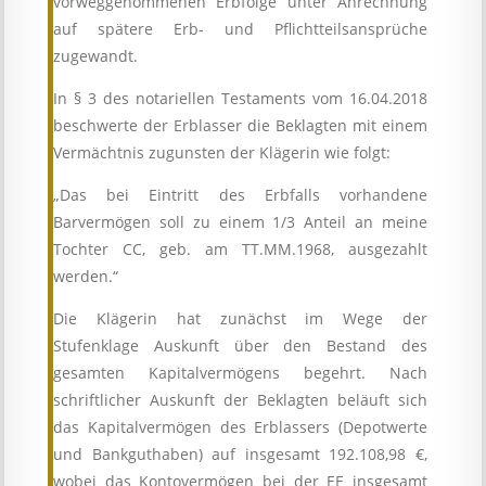
vorweggenommenen Erbfolge unter Anrechnung
auf spätere Erb- und Pflichtteilsansprüche
zugewandt.
In § 3 des notariellen Testaments vom 16.04.2018
beschwerte der Erblasser die Beklagten mit einem
Vermächtnis zugunsten der Klägerin wie folgt:
„Das bei Eintritt des Erbfalls vorhandene
Barvermögen soll zu einem 1/3 Anteil an meine
Tochter CC, geb. am TT.MM.1968, ausgezahlt
werden.“
Die Klägerin hat zunächst im Wege der
Stufenklage Auskunft über den Bestand des
gesamten Kapitalvermögens begehrt. Nach
schriftlicher Auskunft der Beklagten beläuft sich
das Kapitalvermögen des Erblassers (Depotwerte
und Bankguthaben) auf insgesamt 192.108,98 €,
wobei das Kontovermögen bei der EE insgesamt