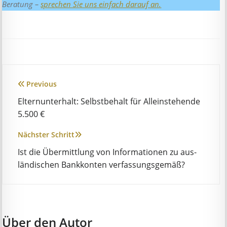
Beratung –
sprechen Sie uns einfach darauf an.
Beitragsnavigation
Previous
Elternunterhalt: Selbstbehalt für Alleinstehende
5.500 €
Nächster Schritt
Ist die Über­mitt­lung von In­for­mat­ion­en zu aus­
länd­isch­en Bank­kont­en ver­fass­ungs­ge­mäß?
Über den Autor