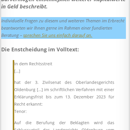
in Geld beschreibt.
Individuelle Fragen zu diesem und weiteren Themen im Erbrecht
beantworten wir Ihnen gerne im Rahmen einer fundierten
Beratung –
sprechen Sie uns einfach darauf an.
Die Enstcheidung im Volltext:
In dem Rechtsstreit
[…]
hat der 3. Zivilsenat des Oberlandesgerichts
Oldenburg […] im schriftlichen Verfahren mit einer
Erklärungsfrist bis zum 13. Dezember 2023 für
Recht erkannt:
Tenor:
Auf die Berufung der Beklagten wird das
Schlussurteil des Landgerichts Oldenburg vom