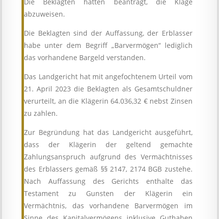
Die Beklagten hatten beantragt, die Klage
abzuweisen.
Die Beklagten sind der Auffassung, der Erblasser
habe unter dem Begriff „Barvermögen“ lediglich
das vorhandene Bargeld verstanden.
Das Landgericht hat mit angefochtenem Urteil vom
21. April 2023 die Beklagten als Gesamtschuldner
verurteilt, an die Klägerin 64.036,32 € nebst Zinsen
zu zahlen.
Zur Begründung hat das Landgericht ausgeführt,
dass der Klägerin der geltend gemachte
Zahlungsanspruch aufgrund des Vermächtnisses
des Erblassers gemäß §§ 2147, 2174 BGB zustehe.
Nach Auffassung des Gerichts enthalte das
Testament zu Gunsten der Klägerin ein
Vermächtnis, das vorhandene Barvermögen im
Sinne des Kapitalvermögens inklusive Guthaben