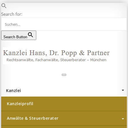
Search for:
Search Button
Zum
Inhalt
springen
R
Kanzlei
Kanzleiprofil
Anwälte & Steuerberater