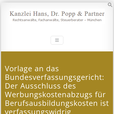
Zum
Inhalt
S
springen
Kanzlei Hans, 
Rechtsanwälte, Fachanwälte,
Steuerberater – München
Vorlage an das
Bundesverfassungsgericht:
Der Ausschluss des
Werbungskostenabzugs für
Berufsausbildungskosten ist
verfassungswidrig