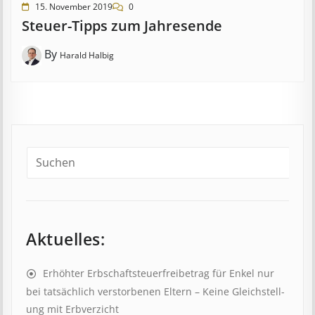
15. November 2019
0
Steuer-Tipps zum Jahresende
By
Harald Halbig
Aktuelles:
Erhöhter Erb­schaft­steuer­frei­be­trag für Enkel nur
bei tat­säch­lich ver­storb­en­en Eltern – Keine Gleich­stell­
ung mit Erb­verzicht