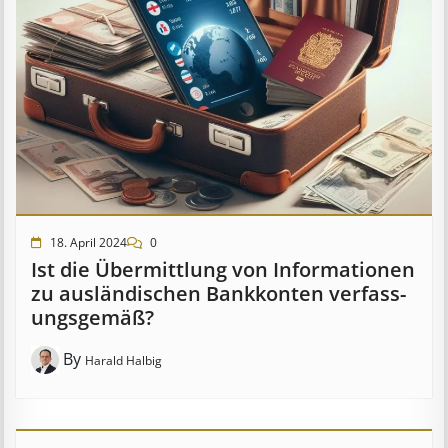
18. April 2024
0
Ist die Über­mitt­lung von In­for­mat­ion­en
zu aus­länd­isch­en Bank­kont­en ver­fass­
ungs­ge­mäß?
By
Harald Halbig