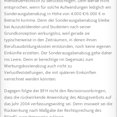
mensteuerrechtlich zu berücksichtigen. Dem werde nicht
ent­sprochen, wenn für solche Aufwendungen lediglich ein
Sonder­aus­gabenabzug in Höhe von 4.000 €/6.000 € in
Betracht kom­me. Denn der Sonderausgabenabzug bleibe
bei Aus­zu­bil­den­den und Studenten nach seiner
Grundkonzeption wirkungslos, weil gerade sie
typischerweise in den Zeiträumen, in denen ihnen
Berufsausbildungskosten entstünden, noch keine eigenen
Ein­künfte erzielten. Der Sonderausgabenabzug gehe daher
ins Leere. Denn er berechtige im Gegensatz zum
Werbungs­kosten­abzug auch nicht zu
Verlustfeststellungen, die mit späteren Einkünften
verrechnet werden könnten.
Dagegen folgte der BFH nicht den Revisionsvorbringen,
dass die rückwirkende Anwendung des Abzugsverbots auf
das Jahr 2004 verfassungswidrig sei. Denn insoweit sei die
Rückwirkung nach Maßgabe der Rechtsprechung des
BVerfG ausnahmsweise zulässig.