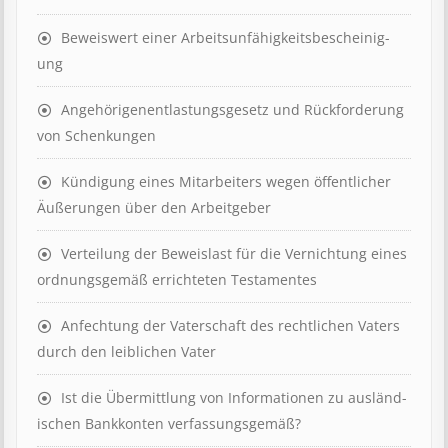
Beweis­wert einer Arbeits­un­fähig­keits­be­scheinig­
ung
Angehörigenent­lastungs­ge­setz und Rück­ford­er­ung
von Schenk­ung­en
Kündigung eines Mit­ar­beit­ers wegen öffent­lich­er
Äuß­er­ung­en über den Ar­beit­geber
Ver­teil­ung der Be­weis­last für die Ver­nicht­ung eines
ord­nungs­ge­mäß er­richt­et­en Test­ament­es
Anfechtung der Vaterschaft des rechtlichen Vaters
durch den leiblichen Vater
Ist die Über­mitt­lung von In­for­mat­ion­en zu aus­länd­
isch­en Bank­kont­en ver­fass­ungs­ge­mäß?