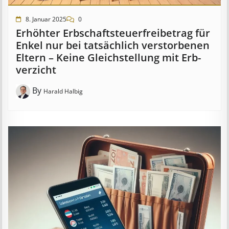
8. Januar 2025
0
Erhöhter Erb­schaft­steuer­frei­be­trag für
Enkel nur bei tat­säch­lich ver­storb­en­en
Eltern – Keine Gleich­stell­ung mit Erb­
verzicht
By
Harald Halbig