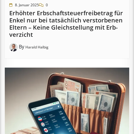
8. Januar 2025
0
Erhöhter Erb­schaft­steuer­frei­be­trag für
Enkel nur bei tat­säch­lich ver­storb­en­en
Eltern – Keine Gleich­stell­ung mit Erb­
verzicht
By
Harald Halbig