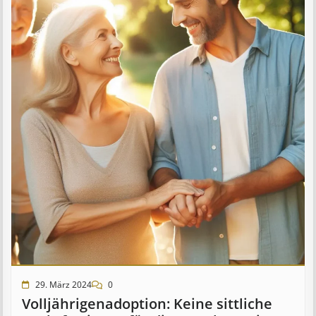
29. März 2024
0
Voll­jährigen­­adopt­ion:­ Keine sitt­­liche