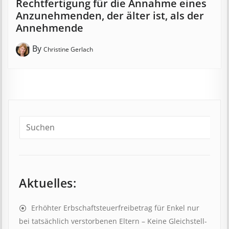
Recht­­fertig­ung für die An­­nahme eines
An­­zu­­nehm­­en­den, der älter ist, als der
An­­neh­m­en­de
By
Christine Gerlach
Aktuelles:
Erhöhter Erb­schaft­steuer­frei­be­trag für Enkel nur
bei tat­säch­lich ver­storb­en­en Eltern – Keine Gleich­stell­