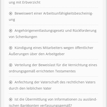
ung mit Erb­verzicht
Beweis­wert einer Arbeits­un­fähig­keits­be­scheinig­
ung
Angehörigenent­lastungs­ge­setz und Rück­ford­er­ung
von Schenk­ung­en
Kündigung eines Mit­ar­beit­ers wegen öffent­lich­er
Äuß­er­ung­en über den Ar­beit­geber
Ver­teil­ung der Be­weis­last für die Ver­nicht­ung eines
ord­nungs­ge­mäß er­richt­et­en Test­ament­es
Anfechtung der Vaterschaft des rechtlichen Vaters
durch den leiblichen Vater
Ist die Über­mitt­lung von In­for­mat­ion­en zu aus­länd­
isch­en Bank­kont­en ver­fass­ungs­ge­mäß?