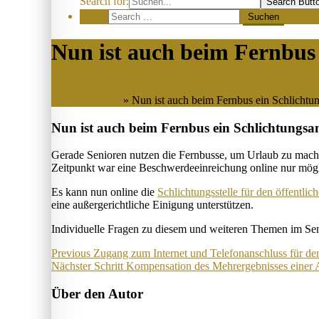
Search for:
Search Butt
Nun ist auch beim Fernbus 
Startseite
»
Nun ist auch beim Fernbus ein Schlichtu
Nun ist auch beim Fernbus ein Schlichtungsa
Gerade Senioren nutzen die Fernbusse, um Urlaub zu mach
Zeitpunkt war eine Beschwerdeeinreichung online nur mögl
Es kann nun online die
Schlichtungsstelle für den öffentli
eine außergerichtliche Einigung unterstützen.
Individuelle Fragen zu diesem und weiteren Themen im Se
Beitragsnavigation
Previous
Zugang zum Internet und Telefonanschluss für den
Nächster Schritt
Kompensation des Mehrergebnisses einer 
Über den Autor