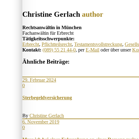
Christine Gerlach
author
Rechtsanwältin in München
Fachanwältin für Erbrecht
Tätigkeitsschwerpunkte:
Erbrecht
,
Pflichtteilsrecht
,
Testamentsvollstreckung
,
Gesells
Kontakt:
(089) 55 21 44-0
, per
E-Mail
oder über unser
Kon
Ähnliche Beiträge:
29. Februar 2024
0
Ster­be­geld­ver­sich­er­ung
By
Christine Gerlach
6. November 2019
0