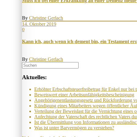
Muss ich bei einer Erkrankung an einer Demenz meine
By
Christine Gerlach
14. Oktober 2019
0
Kann ich, auch wenn ich dement bin, ein Testament ers
By
Christine Gerlach
Aktuelles:
Erhöhter Erb­schaft­steuer­frei­be­trag für Enkel nur bei t
Beweis­wert einer Arbeits­un­fähig­keits­be­scheinig­ung
Angehörigenent­lastungs­ge­setz und Rück­ford­er­ung 
Kündigung eines Mit­ar­beit­ers wegen öffent­lich­er Äuß
Ver­teil­ung der Be­weis­last für die Ver­nicht­ung eines o
Anfechtung der Vaterschaft des rechtlichen Vaters du
Ist die Über­mitt­lung von In­for­mat­ion­en zu aus­länd­i
Was ist unter Barvermögen zu verstehen?