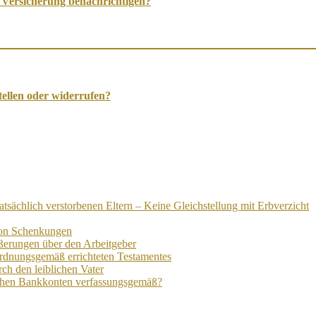
 Versicherung benachrichtigen?
tellen oder widerrufen?
at­säch­lich ver­storb­en­en Eltern – Keine Gleich­stell­ung mit Erb­verzicht
von Schenk­ung­en
­er­ung­en über den Ar­beit­geber
rd­nungs­ge­mäß er­richt­et­en Test­ament­es
rch den leiblichen Vater
sch­en Bank­kont­en ver­fass­ungs­ge­mäß?