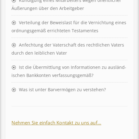
Kündigung eines Mit­ar­beit­ers wegen öffent­lich­er
Äuß­er­ung­en über den Ar­beit­geber
Ver­teil­ung der Be­weis­last für die Ver­nicht­ung eines
ord­nungs­ge­mäß er­richt­et­en Test­ament­es
Anfechtung der Vaterschaft des rechtlichen Vaters
durch den leiblichen Vater
Ist die Über­mitt­lung von In­for­mat­ion­en zu aus­länd­
isch­en Bank­kont­en ver­fass­ungs­ge­mäß?
Was ist unter Barvermögen zu verstehen?
Nehmen Sie einfach Kontakt zu uns auf...