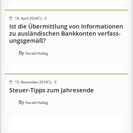
18. April 2024
0
Ist die Über­mitt­lung von In­for­mat­ion­en
zu aus­länd­isch­en Bank­kont­en ver­fass­
ungs­ge­mäß?
By
Harald Halbig
15. November 2019
0
Steuer-Tipps zum Jahresende
By
Harald Halbig