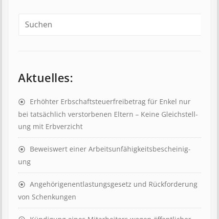
Aktuelles:
Erhöhter Erb­schaft­steuer­frei­be­trag für Enkel nur
bei tat­säch­lich ver­storb­en­en Eltern – Keine Gleich­stell­
ung mit Erb­verzicht
Beweis­wert einer Arbeits­un­fähig­keits­be­scheinig­
ung
Angehörigenent­lastungs­ge­setz und Rück­ford­er­ung
von Schenk­ung­en