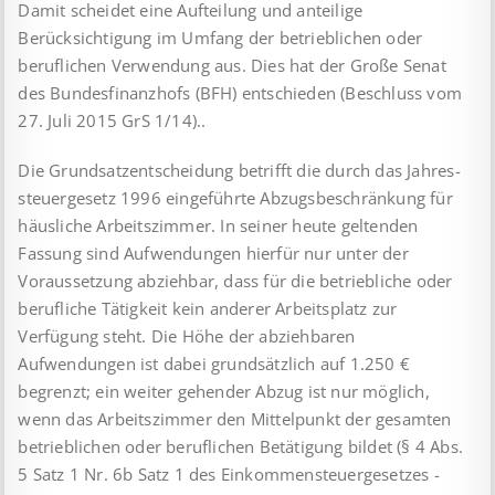
Damit scheidet eine Aufteilung und anteilige
Berücksichtigung im Um­fang der betrieblichen oder
beruflichen Verwendung aus. Dies hat der Große Senat
des Bundesfinanzhofs (BFH) entschieden (Beschluss vom
27. Juli 2015 GrS 1/14)..
Die Grundsatzentscheidung betrifft die durch das Jahres­
steuer­gesetz 1996 eingeführte Abzugsbeschränkung für
häusliche Arbeitszimmer. In seiner heute geltenden
Fassung sind Auf­wen­dungen hierfür nur unter der
Voraussetzung abziehbar, dass für die betriebliche oder
berufliche Tätigkeit kein anderer Arbeits­platz zur
Verfügung steht. Die Höhe der abziehbaren
Aufwendungen ist dabei grundsätzlich auf 1.250 €
begrenzt; ein weiter ge­hen­der Abzug ist nur möglich,
wenn das Arbeitszimmer den Mit­tel­punkt der gesamten
betrieblichen oder beruflichen Betätigung bildet (§ 4 Abs.
5 Satz 1 Nr. 6b Satz 1 des Einkommen­steuer­gesetzes -