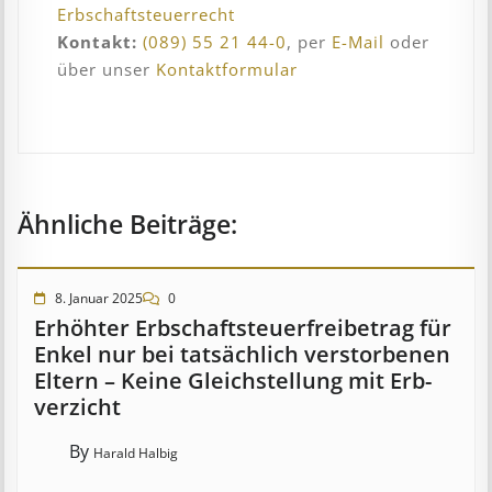
Erbschaftsteuerrecht
Kontakt:
(089) 55 21 44-0
, per
E-Mail
oder
über unser
Kontaktformular
Ähnliche Beiträge:
8. Januar 2025
0
Erhöhter Erb­schaft­steuer­frei­be­trag für
Enkel nur bei tat­säch­lich ver­storb­en­en
Eltern – Keine Gleich­stell­ung mit Erb­
verzicht
By
Harald Halbig