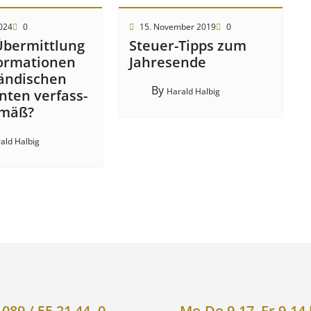
2024
0
15. November 2019
0
Über­mitt­lung
Steuer-Tipps zum
or­mat­ion­en
Jahresende
änd­isch­en
By
Harald Halbig
t­en ver­fass­
­mäß?
ald Halbig
089 / 55 21 44- 0
Mo-Do 9-17, Fr 9-14