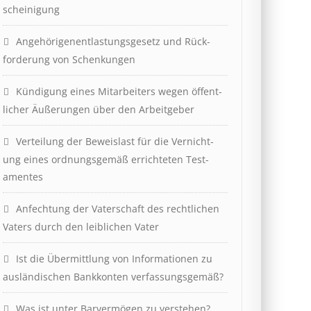
scheinig­ung
Angehörigenent­lastungs­ge­setz und Rück­
ford­er­ung von Schenk­ung­en
Kündigung eines Mit­ar­beit­ers wegen öffent­
lich­er Äuß­er­ung­en über den Ar­beit­geber
Ver­teil­ung der Be­weis­last für die Ver­nicht­
ung eines ord­nungs­ge­mäß er­richt­et­en Test­
ament­es
Anfechtung der Vaterschaft des rechtlichen
Vaters durch den leiblichen Vater
Ist die Über­mitt­lung von In­for­mat­ion­en zu
aus­länd­isch­en Bank­kont­en ver­fass­ungs­ge­mäß?
Was ist unter Barvermögen zu verstehen?