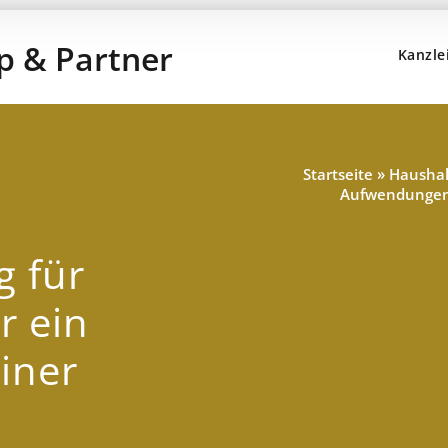
Kanzle
Kanzlei Hans,
Rechtsanwälte, Fachanwälte, S
Startseite
»
Haushal
Aufwendungen 
 für
r ein
iner