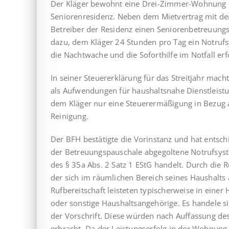
Der Kläger bewohnt eine Drei-Zimmer-Wohnung 
Seniorenresidenz. Neben dem Mietvertrag mit d
Betreiber der Residenz einen Seniorenbetreuungsve
dazu, dem Kläger 24 Stunden pro Tag ein Notrufsy
die Nachtwache und die Soforthilfe im Notfall er
In seiner Steuererklärung für das Streitjahr mac
als Aufwendungen für haushaltsnahe Dienstleist
dem Kläger nur eine Steuerermäßigung in Bezug 
Reinigung.
Der BFH bestätigte die Vorinstanz und hat entsch
der Betreuungspauschale abgegoltene Notrufsyste
des § 35a Abs. 2 Satz 1 EStG handelt. Durch die R
der sich im räumlichen Bereich seines Haushalts a
Rufbereitschaft leisteten typi­scherweise in ein
oder sonstige Haushaltsangehörige. Es handele s
der Vor­schrift. Diese würden nach Auffassung de
erbracht. Da der Leistungserfolg in der Wohnung 