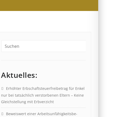
Aktuelles:
Erhöhter Erb­schaft­steuer­frei­be­trag für Enkel
nur bei tat­säch­lich ver­storb­en­en Eltern – Keine
Gleich­stell­ung mit Erb­verzicht
Beweis­wert einer Arbeits­un­fähig­keits­be­