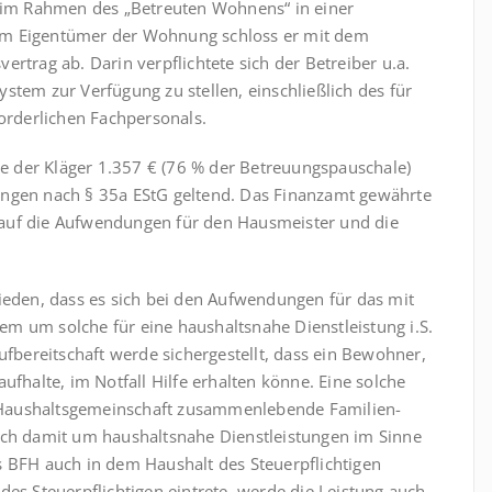
im Rahmen des „Betreuten Wohnens“ in einer
em Eigentümer der Wohnung schloss er mit dem
rtrag ab. Darin verpflichtete sich der Betreiber u.a.
stem zur Verfügung zu stellen, einschließlich des für
forderlichen Fachpersonals.
hte der Kläger 1.357 € (76 % der Betreuungspauschale)
ungen nach § 35a EStG geltend. Das Finanzamt gewährte
auf die Aufwendungen für den Hausmeister und die
ieden, dass es sich bei den Aufwendungen für das mit
m um solche für eine haushaltsnahe Dienstleistung i.S.
ufbereitschaft werde sichergestellt, dass ein Bewohner,
ufhalte, im Notfall Hilfe erhalten könne. Eine solche
er Haushaltsgemeinschaft zusammen­lebende Familien-
ich damit um haushaltsnahe Dienstleistungen im Sinne
s BFH auch in dem Haushalt des Steuerpflichtigen
des Steuerpflichtigen eintrete, werde die Leistung auch