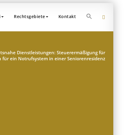
Search
i
Rechtsgebiete
Kontakt
for:
 Dr. Popp und Partner
teuerberater – München
Search Button
tsnahe Dienstleistungen: Steuerermäßigung für
für ein Notrufsystem in einer Seniorenresidenz