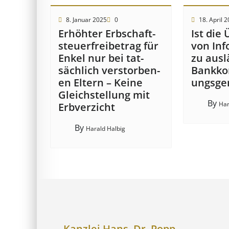
8. Januar 2025
0
18. April 
Erhöhter Erb­schaft­
Ist die 
steuer­frei­be­trag für
von In­f
Enkel nur bei tat­
zu aus­l
säch­lich ver­storb­en­
Bank­kon
en Eltern – Keine
ungs­ge
Gleich­stell­ung mit
By
Har
Erb­verzicht
By
Harald Halbig
Kanzlei Hans, Dr. Popp