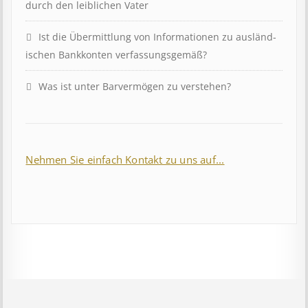
durch den leiblichen Vater
Ist die Über­mitt­lung von In­for­mat­ion­en zu aus­länd­
isch­en Bank­kont­en ver­fass­ungs­ge­mäß?
Was ist unter Barvermögen zu verstehen?
Nehmen Sie einfach Kontakt zu uns auf...