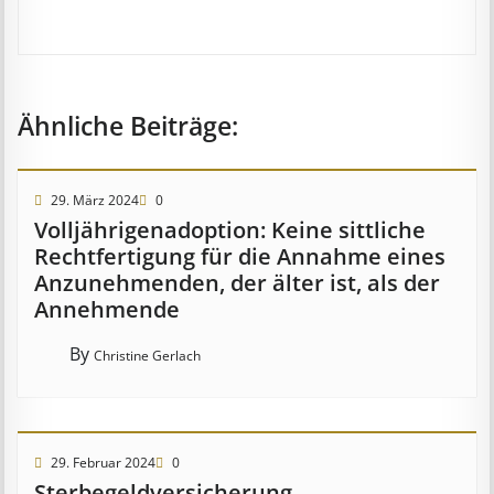
Ähnliche Beiträge:
29. März 2024
0
Voll­jährigen­­adopt­ion:­ Keine sitt­­liche
Recht­­fertig­ung für die An­­nahme eines
An­­zu­­nehm­­en­den, der älter ist, als der
An­­neh­m­en­de
By
Christine Gerlach
29. Februar 2024
0
Ster­be­geld­ver­sich­er­ung