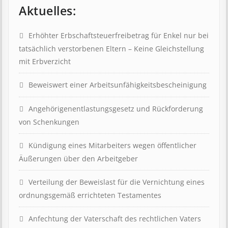
Aktuelles:
Erhöhter Erb­schaft­steuer­frei­be­trag für Enkel nur bei
tat­säch­lich ver­storb­en­en Eltern – Keine Gleich­stell­ung
mit Erb­verzicht
Beweis­wert einer Arbeits­un­fähig­keits­be­scheinig­ung
Angehörigenent­lastungs­ge­setz und Rück­ford­er­ung
von Schenk­ung­en
Kündigung eines Mit­ar­beit­ers wegen öffent­lich­er
Äuß­er­ung­en über den Ar­beit­geber
Ver­teil­ung der Be­weis­last für die Ver­nicht­ung eines
ord­nungs­ge­mäß er­richt­et­en Test­ament­es
Anfechtung der Vaterschaft des rechtlichen Vaters