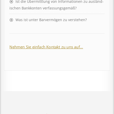
Ist die Über­mitt­lung von In­for­mat­ion­en zu aus­länd­
isch­en Bank­kont­en ver­fass­ungs­ge­mäß?
Was ist unter Barvermögen zu verstehen?
Nehmen Sie einfach Kontakt zu uns auf...