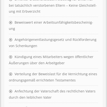
bei tat­säch­lich ver­storb­en­en Eltern – Keine Gleich­stell­
ung mit Erb­verzicht
Beweis­wert einer Arbeits­un­fähig­keits­be­scheinig­
ung
Angehörigenent­lastungs­ge­setz und Rück­ford­er­ung
von Schenk­ung­en
Kündigung eines Mit­ar­beit­ers wegen öffent­lich­er
Äuß­er­ung­en über den Ar­beit­geber
Ver­teil­ung der Be­weis­last für die Ver­nicht­ung eines
ord­nungs­ge­mäß er­richt­et­en Test­ament­es
Anfechtung der Vaterschaft des rechtlichen Vaters
durch den leiblichen Vater