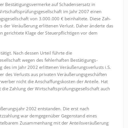
r Bestä­ti­gungs­vermerke auf Schadensersatz in
irtschaftsprüfungsgesellschaft im Jahr 2007 einen
ngsgesellschaft von 3.000.000 € beinhaltete. Diese Zah­
 der Ver­äuße­rung erlittenen Verlust. Daher änderte das
gen gerichtete Klage der Steuer­pflichtigen vor dem
ätigt. Nach dessen Urteil führte die
esellschaft wegen des fehlerhaften Bestätigungs­
 des im Jahr 2002 erlittenen Veräußerungsverlusts i.S.
der des Verlusts aus privaten Veräußerungsgeschäften
rwerber nicht die Anschaffungskosten der Anteile. Hat
ht die Zahlung der Wirtschaftsprüfungsgesellschaft auch
äußerungsjahr 2002 entstanden. Die erst nach
atzzahlung war demgegenüber Gegen­stand eines
it­tel­barem Zusammenhang mit der Anteilsveräußerung