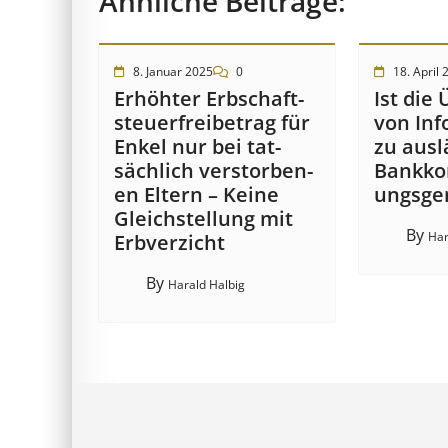
Ähnliche Beiträge:
8. Januar 2025
0
18. April 
Erhöhter Erb­schaft­
Ist die 
steuer­frei­be­trag für
von In­f
Enkel nur bei tat­
zu aus­l
säch­lich ver­storb­en­
Bank­kon
en Eltern – Keine
ungs­ge
Gleich­stell­ung mit
By
Har
Erb­verzicht
By
Harald Halbig