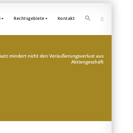
Search
i
Rechtsgebiete
Kontakt
for:
und Partner
hen
Search Button
atz mindert nicht den Veräußerungsverlust aus
Aktiengeschäft