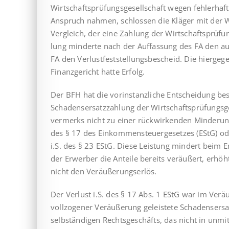
Wirtschaftsprüfungsgesellschaft wegen fehlerhafte
Anspruch nahmen, schlossen die Kläger mit der W
Vergleich, der eine Zahlung der Wirtschafts­prüfu
lung minderte nach der Auffassung des FA den aus
FA den Verlust­fest­stel­lungs­bescheid. Die hierge
Finanzgericht hatte Erfolg.
Der BFH hat die vorinstanzliche Entscheidung best
Schadensersatzzahlung der Wirt­schafts­prüfungsg
vermerks nicht zu einer rückwirkenden Minderung
des § 17 des Ein­kom­mensteuergesetzes (EStG) o
i.S. des § 23 EStG. Diese Leistung mindert beim E
der Erwerber die Anteile bereits veräußert, erhö
nicht den Veräußerungserlös.
Der Verlust i.S. des § 17 Abs. 1 EStG war im Ver
vollzogener Veräußerung geleistete Schadensers
selbständigen Rechtsgeschäfts, das nicht in unm