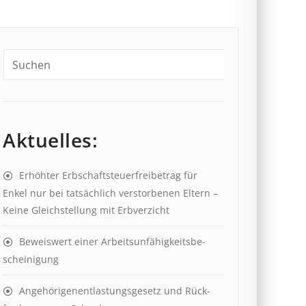
Aktuelles:
Erhöhter Erb­schaft­steuer­frei­be­trag für
Enkel nur bei tat­säch­lich ver­storb­en­en Eltern –
Keine Gleich­stell­ung mit Erb­verzicht
Beweis­wert einer Arbeits­un­fähig­keits­be­
scheinig­ung
Angehörigenent­lastungs­ge­setz und Rück­