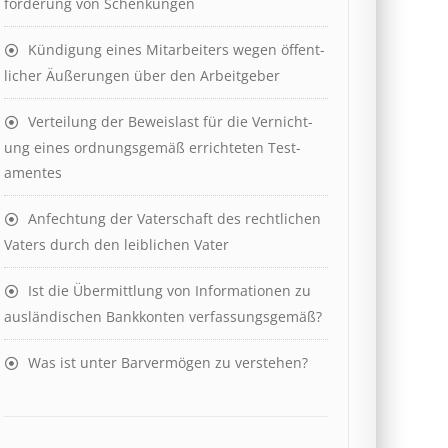
ford­er­ung von Schenk­ung­en
Kündigung eines Mit­ar­beit­ers wegen öffent­
lich­er Äuß­er­ung­en über den Ar­beit­geber
Ver­teil­ung der Be­weis­last für die Ver­nicht­
ung eines ord­nungs­ge­mäß er­richt­et­en Test­
ament­es
Anfechtung der Vaterschaft des rechtlichen
Vaters durch den leiblichen Vater
Ist die Über­mitt­lung von In­for­mat­ion­en zu
aus­länd­isch­en Bank­kont­en ver­fass­ungs­ge­mäß?
Was ist unter Barvermögen zu verstehen?