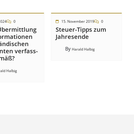
2024
0
15. November 2019
0
Über­mitt­lung
Steuer-Tipps zum
or­mat­ion­en
Jahresende
änd­isch­en
By
Harald Halbig
t­en ver­fass­
­mäß?
ald Halbig