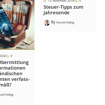
15. November 2019
0
Steuer-Tipps zum
Jahresende
By
Harald Halbig
2024
0
Über­mitt­lung
or­mat­ion­en
änd­isch­en
t­en ver­fass­
­mäß?
ald Halbig