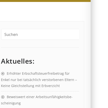
Aktuelles:
Erhöhter Erb­schaft­steuer­frei­be­trag für
Enkel nur bei tat­säch­lich ver­storb­en­en Eltern –
Keine Gleich­stell­ung mit Erb­verzicht
Beweis­wert einer Arbeits­un­fähig­keits­be­
scheinig­ung