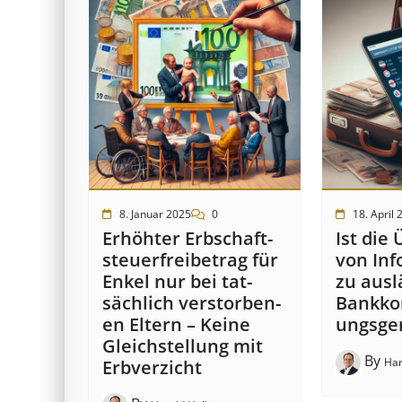
8. Januar 2025
0
18. April 
Erhöhter Erb­schaft­
Ist die 
steuer­frei­be­trag für
von In­f
Enkel nur bei tat­
zu aus­l
säch­lich ver­storb­en­
Bank­kon
en Eltern – Keine
ungs­ge
Gleich­stell­ung mit
By
Har
Erb­verzicht