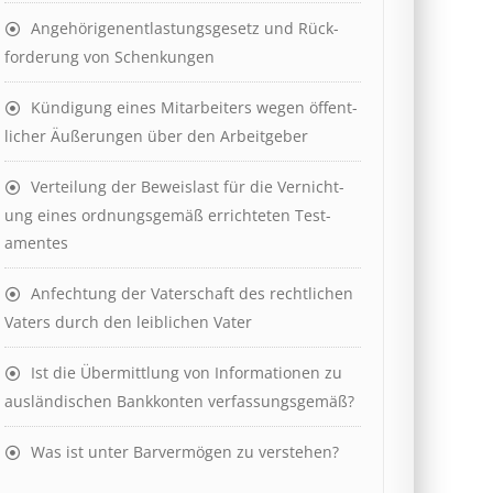
Angehörigenent­lastungs­ge­setz und Rück­
ford­er­ung von Schenk­ung­en
Kündigung eines Mit­ar­beit­ers wegen öffent­
lich­er Äuß­er­ung­en über den Ar­beit­geber
Ver­teil­ung der Be­weis­last für die Ver­nicht­
ung eines ord­nungs­ge­mäß er­richt­et­en Test­
ament­es
Anfechtung der Vaterschaft des rechtlichen
Vaters durch den leiblichen Vater
Ist die Über­mitt­lung von In­for­mat­ion­en zu
aus­länd­isch­en Bank­kont­en ver­fass­ungs­ge­mäß?
Was ist unter Barvermögen zu verstehen?