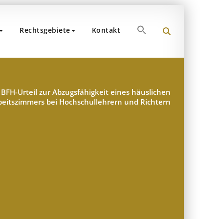
Search
Rechtsgebiete
Kontakt
for:
und Partner
hen
Search Button
BFH-Urteil zur Abzugsfähigkeit eines häuslichen
beitszimmers bei Hochschullehrern und Richtern