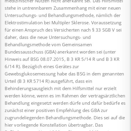
medizinischer Nutzen nicht anerkannt sei. Das Hilfsmittel
stehe in untrennbarem Zusammenhang mit einer neuen
Untersuchungs- und Behandlungsmethode, nämlich der
Elektrostimulation bei Multipler Sklerose. Voraussetzung
für einen Anspruch des Versicherten nach § 33 SGB V sei
daher, dass die neue Untersuchungs- und
Behandlungsmethode vom Gemeinsamen
Bundessausschuss (GBA) anerkannt worden sei (unter
Hinweis auf BSG 08.07.2015, B 3 KR 5/14 R und B 3 KR
6/14 R). Bezüglich eines Gerätes zur
Gewebsglukosemessung habe das BSG in dem genannten
Urteil (B 3 KR 5714 R) ausgeführt, dass ein
Behinderungsausgleich mit dem Hilfsmittel nur erzielt
werden könne, wenn es im Rahmen der vertragsärztlichen
Behandlung eingesetzt werden dürfe und dafür bedürfe es
zunächst einer positiven Empfehlung des GBA zur
zugrundeliegenden Behandlungsmethode. Dies sei auf die
hier vorliegende Konstellation übertragbar. Das