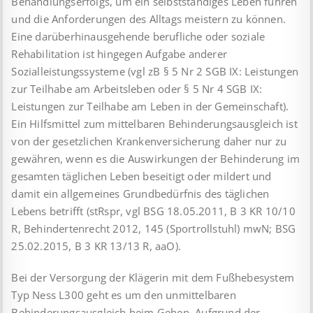
Behandlungserfolgs, um ein selbstständiges Leben führen
und die Anforderungen des Alltags meistern zu können.
Eine darüberhinausgehende berufliche oder soziale
Rehabilitation ist hingegen Aufgabe anderer
Sozialleistungssysteme (vgl zB § 5 Nr 2 SGB IX: Leistungen
zur Teilhabe am Arbeitsleben oder § 5 Nr 4 SGB IX:
Leistungen zur Teilhabe am Leben in der Gemeinschaft).
Ein Hilfsmittel zum mittelbaren Behinderungsausgleich ist
von der gesetzlichen Krankenversicherung daher nur zu
gewähren, wenn es die Auswirkungen der Behinderung im
gesamten täglichen Leben beseitigt oder mildert und
damit ein allgemeines Grundbedürfnis des täglichen
Lebens betrifft (stRspr, vgl BSG 18.05.2011, B 3 KR 10/10
R, Behindertenrecht 2012, 145 (Sportrollstuhl) mwN; BSG
25.02.2015, B 3 KR 13/13 R, aaO).
Bei der Versorgung der Klägerin mit dem Fußhebesystem
Typ Ness L300 geht es um den unmittelbaren
Behinderungsausgleich beim Gehen. Aufgrund der