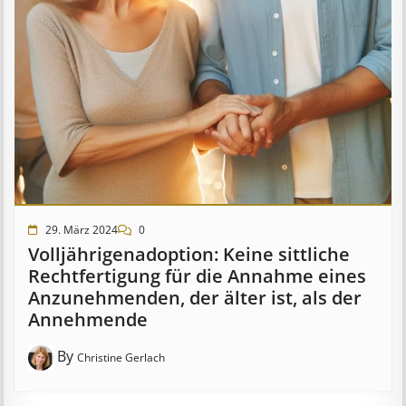
29. März 2024
0
Voll­jährigen­­adopt­ion:­ Keine sitt­­liche
Recht­­fertig­ung für die An­­nahme eines
An­­zu­­nehm­­en­den, der älter ist, als der
An­­neh­m­en­de
By
Christine Gerlach