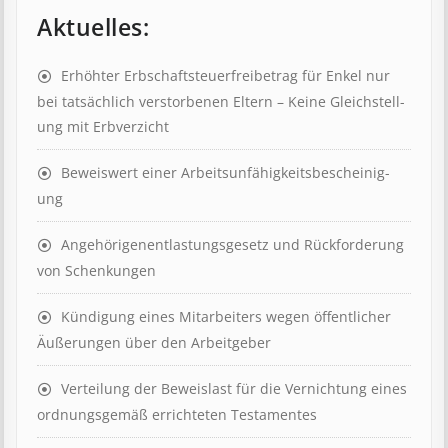
Aktuelles:
Erhöhter Erb­schaft­steuer­frei­be­trag für Enkel nur
bei tat­säch­lich ver­storb­en­en Eltern – Keine Gleich­stell­
ung mit Erb­verzicht
Beweis­wert einer Arbeits­un­fähig­keits­be­scheinig­
ung
Angehörigenent­lastungs­ge­setz und Rück­ford­er­ung
von Schenk­ung­en
Kündigung eines Mit­ar­beit­ers wegen öffent­lich­er
Äuß­er­ung­en über den Ar­beit­geber
Ver­teil­ung der Be­weis­last für die Ver­nicht­ung eines
ord­nungs­ge­mäß er­richt­et­en Test­ament­es