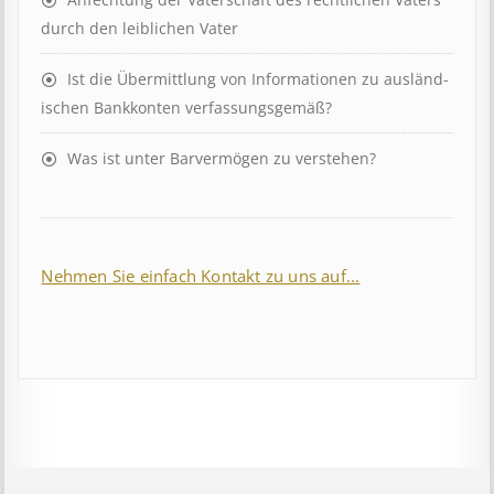
durch den leiblichen Vater
Ist die Über­mitt­lung von In­for­mat­ion­en zu aus­länd­
isch­en Bank­kont­en ver­fass­ungs­ge­mäß?
Was ist unter Barvermögen zu verstehen?
Nehmen Sie einfach Kontakt zu uns auf...