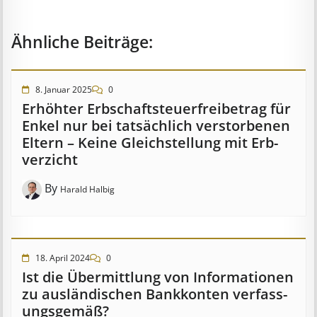
Ähnliche Beiträge:
8. Januar 2025
0
Erhöhter Erb­schaft­steuer­frei­be­trag für
Enkel nur bei tat­säch­lich ver­storb­en­en
Eltern – Keine Gleich­stell­ung mit Erb­
verzicht
By
Harald Halbig
18. April 2024
0
Ist die Über­mitt­lung von In­for­mat­ion­en
zu aus­länd­isch­en Bank­kont­en ver­fass­
ungs­ge­mäß?