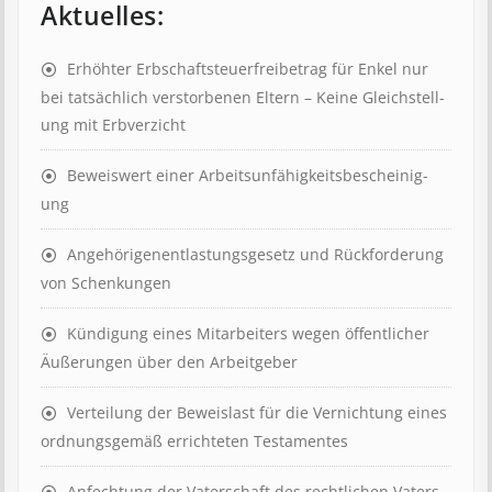
Aktuelles:
Erhöhter Erb­schaft­steuer­frei­be­trag für Enkel nur
bei tat­säch­lich ver­storb­en­en Eltern – Keine Gleich­stell­
ung mit Erb­verzicht
Beweis­wert einer Arbeits­un­fähig­keits­be­scheinig­
ung
Angehörigenent­lastungs­ge­setz und Rück­ford­er­ung
von Schenk­ung­en
Kündigung eines Mit­ar­beit­ers wegen öffent­lich­er
Äuß­er­ung­en über den Ar­beit­geber
Ver­teil­ung der Be­weis­last für die Ver­nicht­ung eines
ord­nungs­ge­mäß er­richt­et­en Test­ament­es
Anfechtung der Vaterschaft des rechtlichen Vaters