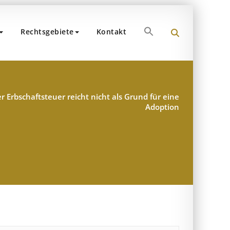
Search
Rechtsgebiete
Kontakt
for:
und Partner
hen
Search Button
er Erbschaftsteuer reicht nicht als Grund für eine
Adoption