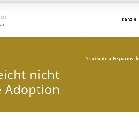
Kanzlei
Kanzlei Hans, Dr. Popp 
Rechtsanwälte, Fachanwälte, Steuerberater – Münc
Startseite
»
Ersparnis d
eicht nicht
e Adoption