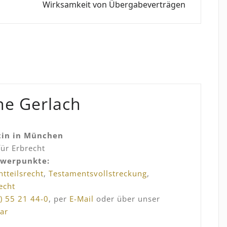
Wirksamkeit von Übergabeverträgen
ne Gerlach
tin in München
für Erbrecht
hwerpunkte:
htteilsrecht
,
Testamentsvollstreckung
,
echt
) 55 21 44-0
, per
E-Mail
oder über unser
ar