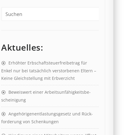
Aktuelles:
Erhöhter Erb­schaft­steuer­frei­be­trag für
Enkel nur bei tat­säch­lich ver­storb­en­en Eltern –
Keine Gleich­stell­ung mit Erb­verzicht
Beweis­wert einer Arbeits­un­fähig­keits­be­
scheinig­ung
Angehörigenent­lastungs­ge­setz und Rück­
ford­er­ung von Schenk­ung­en