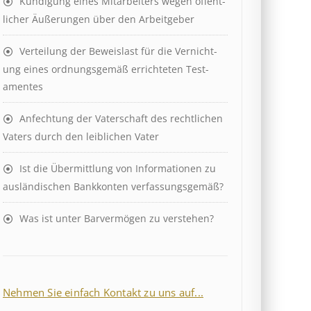
Kündigung eines Mit­ar­beit­ers wegen öffent­
lich­er Äuß­er­ung­en über den Ar­beit­geber
Ver­teil­ung der Be­weis­last für die Ver­nicht­
ung eines ord­nungs­ge­mäß er­richt­et­en Test­
ament­es
Anfechtung der Vaterschaft des rechtlichen
Vaters durch den leiblichen Vater
Ist die Über­mitt­lung von In­for­mat­ion­en zu
aus­länd­isch­en Bank­kont­en ver­fass­ungs­ge­mäß?
Was ist unter Barvermögen zu verstehen?
Nehmen Sie einfach Kontakt zu uns auf...