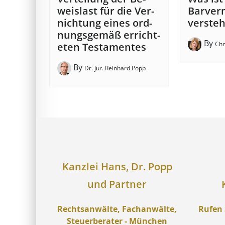
weis­last für die Ver­
Barver
nicht­ung eines ord­
verste
nungs­ge­mäß er­richt­
By
Chr
et­en Test­ament­es
By
Dr. jur. Reinhard Popp
Kanzlei Hans, Dr. Popp
und Partner
Rechtsanwälte, Fachanwälte,
Rufen 
Steuerberater - München