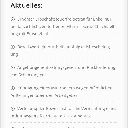
Aktuelles:
Erhöhter Erb­schaft­steuer­frei­be­trag für Enkel nur
bei tat­säch­lich ver­storb­en­en Eltern – Keine Gleich­stell­
ung mit Erb­verzicht
Beweis­wert einer Arbeits­un­fähig­keits­be­scheinig­
ung
Angehörigenent­lastungs­ge­setz und Rück­ford­er­ung
von Schenk­ung­en
Kündigung eines Mit­ar­beit­ers wegen öffent­lich­er
Äuß­er­ung­en über den Ar­beit­geber
Ver­teil­ung der Be­weis­last für die Ver­nicht­ung eines
ord­nungs­ge­mäß er­richt­et­en Test­ament­es