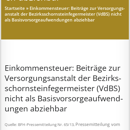
Startseite
»
Ein­kommen­steuer: Bei­träge zur Ver­sorgungs­
an­stalt der Be­zirks­schorn­stein­feg­er­meist­er (VdBS) nicht
als Basis­vor­sor­ge­auf­wend­ung­en ab­ziehbar
Ein­kommen­steuer: Bei­träge zur
Ver­sorgungs­an­stalt der Be­zirks­
schorn­stein­feg­er­meist­er (VdBS)
nicht als Basis­vor­sor­ge­auf­wend­
ung­en ab­ziehbar
Pressemitteilung vom
Quelle: BFH-Pressemitteilung Nr. 65/13,