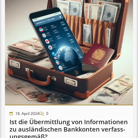
18. April 2024
0
Ist die Über­mitt­lung von In­for­mat­ion­en
zu aus­länd­isch­en Bank­kont­en ver­fass­
ungs­ge­mäß?