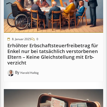
8. Januar 2025
0
Erhöhter Erb­schaft­steuer­frei­be­trag für
Enkel nur bei tat­säch­lich ver­storb­en­en
Eltern – Keine Gleich­stell­ung mit Erb­
verzicht
By
Harald Halbig