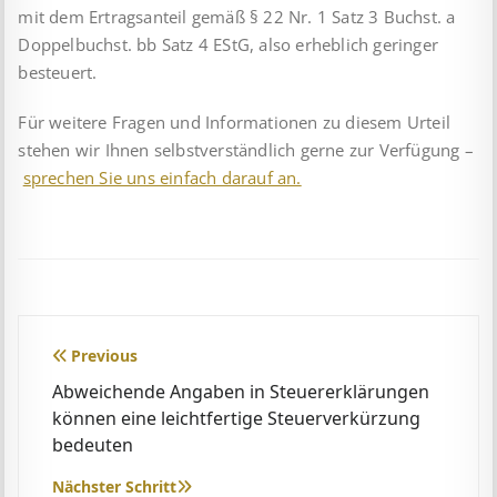
mit dem Er­trags­anteil gemäß § 22 Nr. 1 Satz 3 Buchst. a
Doppel­buchst. bb Satz 4 EStG, also erheblich geringer
besteuert.
Für weitere Fragen und Informationen zu diesem Urteil
stehen wir Ihnen selbstverständlich gerne zur Verfügung –
sprechen Sie uns einfach darauf an.
Beitragsnavigation
Previous
Ab­weich­en­de An­gab­en in Steu­er­er­klär­ung­en
kön­nen eine leicht­fert­ige Steu­er­ver­kürz­ung
be­deu­ten
Nächster Schritt