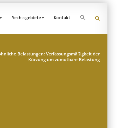
Search
Rechtsgebiete
Kontakt
for:
und Partner
hen
Search Button
nliche Belastungen: Verfassungsmäßigkeit der
Kürzung um zumutbare Belastung