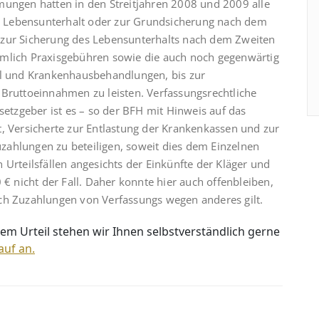
mungen hatten in den Streitjahren 2008 und 2009 alle
m Lebensunterhalt oder zur Grund­si­che­rung nach dem
 zur Sicherung des Lebensunterhalts nach dem Zweiten
lich Praxis­ge­büh­ren sowie die auch noch gegenwärtig
el und Krankenhausbehandlungen, bis zur
rutto­ein­nah­men zu leisten. Verfassungsrechtliche
tzgeber ist es – so der BFH mit Hinweis auf das
, Versicherte zur Entlastung der Krankenkassen und zur
zahlungen zu beteiligen, soweit dies dem Einzelnen
 Urteilsfällen angesichts der Einkünfte der Kläger und
nicht der Fall. Daher konnte hier auch offenbleiben,
ch Zuzahlungen von Verfassungs wegen anderes gilt.
em Urteil stehen wir Ihnen selbstverständlich gerne
auf an.