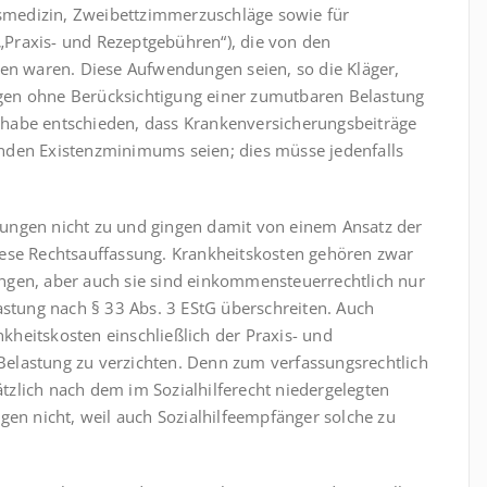
medizin, Zweibettzimmerzuschläge sowie für
Praxis- und Rezeptgebühren“), die von den
 waren. Diese Aufwendungen seien, so die Kläger,
gen ohne Berücksichtigung einer zumutbaren Belastung
habe entschieden, dass Krankenversicherungsbeiträge
nenden Existenzminimums seien; dies müsse jedenfalls
ungen nicht zu und gingen damit von einem Ansatz der
ese Rechtsauffassung. Krankheits­kosten gehören zwar
ngen, aber auch sie sind einkommensteuerrechtlich nur
astung nach § 33 Abs. 3 EStG überschreiten. Auch
nkheitskosten einschließlich der Praxis- und
elastung zu verzichten. Denn zum verfassungsrechtlich
zlich nach dem im Sozial­hilferecht niedergelegten
gen nicht, weil auch Sozialhilfeempfänger solche zu