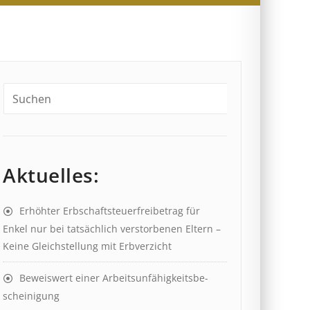
Aktuelles:
Erhöhter Erb­schaft­steuer­frei­be­trag für
Enkel nur bei tat­säch­lich ver­storb­en­en Eltern –
Keine Gleich­stell­ung mit Erb­verzicht
Beweis­wert einer Arbeits­un­fähig­keits­be­
scheinig­ung