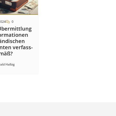
2024
0
Über­mitt­lung
or­mat­ion­en
änd­isch­en
t­en ver­fass­
­mäß?
ald Halbig