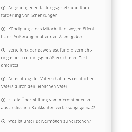
Angehörigenent­lastungs­ge­setz und Rück­
ford­er­ung von Schenk­ung­en
Kündigung eines Mit­ar­beit­ers wegen öffent­
lich­er Äuß­er­ung­en über den Ar­beit­geber
Ver­teil­ung der Be­weis­last für die Ver­nicht­
ung eines ord­nungs­ge­mäß er­richt­et­en Test­
ament­es
Anfechtung der Vaterschaft des rechtlichen
Vaters durch den leiblichen Vater
Ist die Über­mitt­lung von In­for­mat­ion­en zu
aus­länd­isch­en Bank­kont­en ver­fass­ungs­ge­mäß?
Was ist unter Barvermögen zu verstehen?