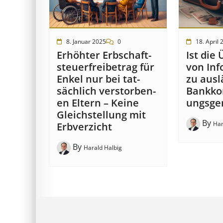
8. Januar 2025
0
18. April 
Erhöhter Erb­schaft­
Ist die 
steuer­frei­be­trag für
von In­f
Enkel nur bei tat­
zu aus­l
säch­lich ver­storb­en­
Bank­kon
en Eltern – Keine
ungs­ge
Gleich­stell­ung mit
By
Har
Erb­verzicht
By
Harald Halbig