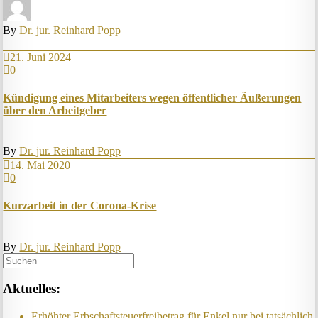
By
Dr. jur. Reinhard Popp
21. Juni 2024
0
Kündigung eines Mit­ar­beit­ers wegen öffent­lich­er Äuß­er­ung­en
über den Ar­beit­geber
By
Dr. jur. Reinhard Popp
14. Mai 2020
0
Kurzarbeit in der Corona-Krise
By
Dr. jur. Reinhard Popp
Aktuelles:
Erhöhter Erb­schaft­steuer­frei­be­trag für Enkel nur bei tat­säch­lich