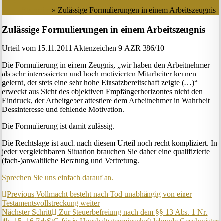
Startseite
»
Zulässige Formulierungen in einem Arbeitszeugnis
Zulässige Formulierungen in einem Arbeitszeugnis
Urteil vom 15.11.2011 Aktenzeichen 9 AZR 386/10
Die Formulierung in einem Zeugnis, „wir ha­ben den Arbeitnehmer
als sehr interessierten und hoch motivierten Mitarbeiter kennen
gelernt, der stets eine sehr hohe Einsatz­bereitschaft zeigte (…)“
erweckt aus Sicht des objektiven Empfängerhorizontes nicht den
Eindruck, der Arbeitgeber attestiere dem Arbeitnehmer in Wahrheit
Dessinteresse und fehlende Motivation.
Die Formulierung ist damit zulässig.
Die Rechtslage ist auch nach diesem Urteil noch recht kompliziert. In
jeder vergleichbaren Situation brauchen Sie daher eine qualifizierte
(fach-)anwaltliche Beratung und Vertretung.
Sprechen Sie uns einfach darauf an.
Beitragsnavigation
Previous
Vollmacht besteht nach Tod unabhängig von einer
Testamentsvollstreckung weiter
Nächster Schritt
Zur Steuerbefreiung nach dem §§ 13 Abs. 1 Nr.
4b, 15, 16 ErbStG für in Haushaltsgemeinschaft lebende Geschwister