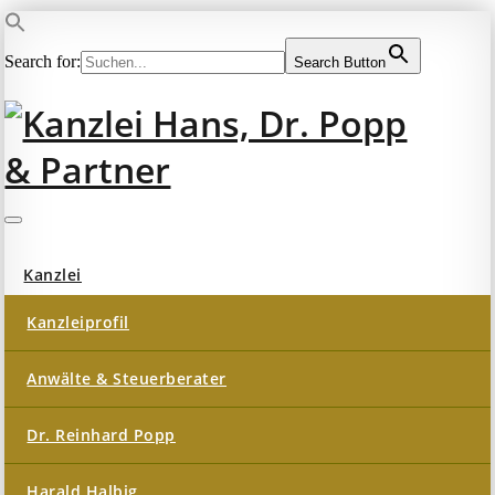
Search for:
Search Button
Zum
Inhalt
springen
Kanzlei Hans, Dr. Popp
Rechtsanwälte, Fachanwälte, Steuerberater – München
und Partner
Kanzlei
Kanzleiprofil
Anwälte & Steuerberater
Dr. Reinhard Popp
Harald Halbig