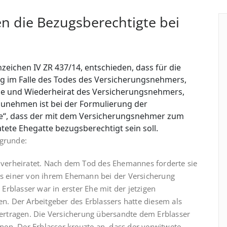
n die Bezugsberechtigte bei
eichen IV ZR 437/14, entschieden, dass für die
ung im Falle des Todes des Versicherungsnehmers,
Ehe und Wiederheirat des Versicherungsnehmers,
unehmen ist bei der Formulierung der
e“, dass der mit dem Versicherungs­nehmer zum
tete Ehegatte bezugsberechtigt sein soll.
ugrunde:
e verheiratet. Nach dem Tod des Ehemannes forderte sie
aus einer von ihrem Ehemann bei der Versicherung
rblasser war in erster Ehe mit der jetzigen
en. Der Arbeitgeber des Erb­lassers hatte diesem als
bertragen. Die Versicherung übersandte dem Erblasser
en. Der Erb­lasser kreuzte an, dass der verwitwete