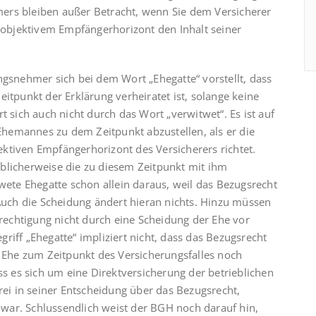
mers bleiben außer Betracht, wenn Sie dem Versicherer
h objektivem Empfängerhorizont den Inhalt seiner
ngsnehmer sich bei dem Wort „Ehegatte“ vorstellt, dass
itpunkt der Erklärung verheiratet ist, solange keine
t sich auch nicht durch das Wort „verwitwet“. Es ist auf
hemannes zu dem Zeitpunkt abzustellen, als er die
ktiven Empfängerhorizont des Versicherers richtet.
li­cher­weise die zu diesem Zeitpunkt mit ihm
twete Ehegatte schon allein daraus, weil das Bezugsrecht
 Auch die Scheidung ändert hieran nichts. Hinzu müssen
echtigung nicht durch eine Scheidung der Ehe vor
egriff „Ehegatte“ impliziert nicht, dass das Bezugsrecht
e Ehe zum Zeitpunkt des Versicherungsfalles noch
ss es sich um eine Direkt­versicherung der betrieblichen
rei in seiner Entscheidung über das Bezugsrecht,
ar. Schluss­endlich weist der BGH noch darauf hin,