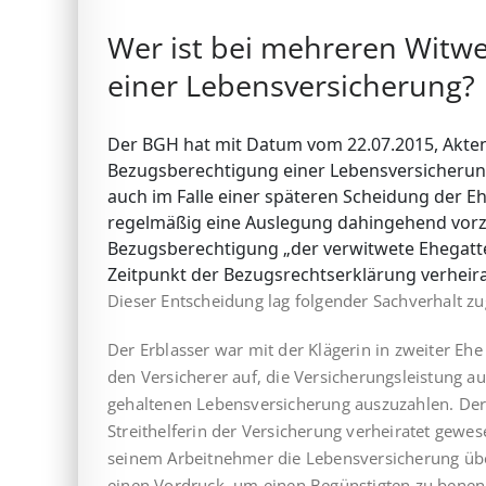
Wer ist bei mehreren Witwe
einer Lebensversicherung?
Der BGH hat mit Datum vom 22.07.2015, Aktenz
Bezugsberechtigung einer Lebens­ver­si­che­r
auch im Falle einer späteren Scheidung der 
regelmäßig eine Auslegung dahingehend vorz
Bezugsberechtigung „der verwitwete Ehegatt
Zeitpunkt der Bezugsrechtserklärung verheira
Dieser Entscheidung lag folgender Sachverhalt z
Der Erblasser war mit der Klägerin in zweiter Eh
den Versicherer auf, die Versicherungsleistung 
gehaltenen Lebensversicherung auszuzahlen. Der E
Streithelferin der Versicherung verheiratet gewes
seinem Arbeitnehmer die Lebens­ver­si­che­rung ü
einen Vordruck, um einen Begünstigten zu benenn