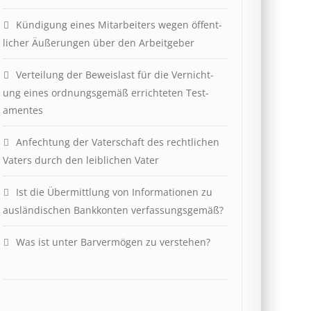
Kündigung eines Mit­ar­beit­ers wegen öffent­
lich­er Äuß­er­ung­en über den Ar­beit­geber
Ver­teil­ung der Be­weis­last für die Ver­nicht­
ung eines ord­nungs­ge­mäß er­richt­et­en Test­
ament­es
Anfechtung der Vaterschaft des rechtlichen
Vaters durch den leiblichen Vater
Ist die Über­mitt­lung von In­for­mat­ion­en zu
aus­länd­isch­en Bank­kont­en ver­fass­ungs­ge­mäß?
Was ist unter Barvermögen zu verstehen?