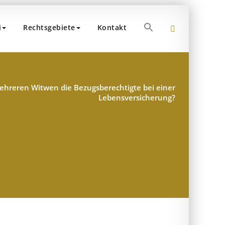
Search
i
Rechtsgebiete
Kontakt
for:
 Dr. Popp und Partner
teuerberater – München
Search Button
mehreren Witwen die Bezugsberechtigte bei einer
Lebensversicherung?