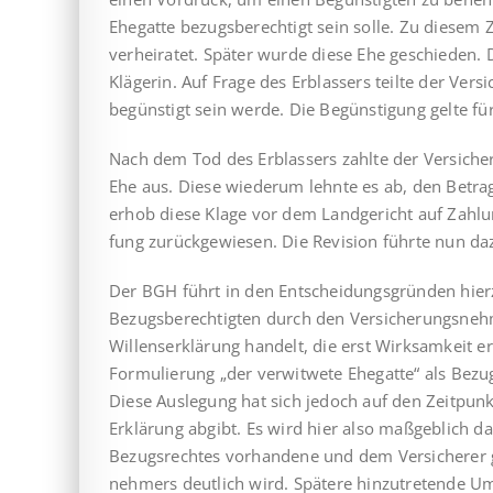
Ehegatte bezugs­be­rech­tigt sein solle. Zu diesem
verheiratet. Später wurde diese Ehe geschieden. D
Klägerin. Auf Frage des Erblassers teilte der Vers
begünstigt sein werde. Die Be­gün­sti­gung gelte fü
Nach dem Tod des Erblassers zahlte der Versicher
Ehe aus. Diese wiederum lehnte es ab, den Betrag
erhob diese Klage vor dem Landgericht auf Zahlu
fung zurückgewiesen. Die Revision führte nun da
Der BGH führt in den Entscheidungsgründen hierz
Bezugsberechtigten durch den Versicherungsneh
Willenserklärung handelt, die erst Wirksamkeit e
Formulierung „der verwitwete Ehegatte“ als Bezu
Diese Auslegung hat sich jedoch auf den Zeitpun
Erklärung abgibt. Es wird hier also maßgeblich da
Bezugsrechtes vorhandene und dem Versicherer g
nehmers deutlich wird. Spätere hinzutretende U