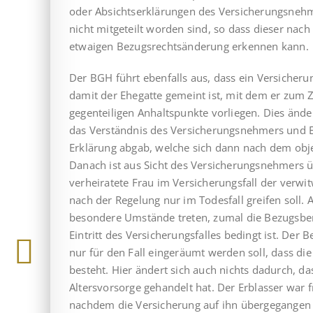
oder Absichts­er­klä­rungen des Versicherungsneh
nicht mitgeteilt worden sind, so dass dieser nac
etwaigen Bezugsrechtsänderung erkennen kann.
Der BGH führt ebenfalls aus, dass ein Versicheru
damit der Ehegatte gemeint ist, mit dem er zum Ze
gegenteiligen Anhaltspunkte vorliegen. Dies änder
das Verständnis des Versicherungsnehmers und E
Erklärung abgab, welche sich dann nach dem obje
Danach ist aus Sicht des Versicherungsnehmers üb
verheiratete Frau im Versicherungsfall der verwi
nach der Regelung nur im Todesfall greifen soll.
besondere Umstände treten, zumal die Bezugsber
Eintritt des Versicherungsfalles bedingt ist. Der B
nur für den Fall eingeräumt werden soll, dass di
besteht. Hier ändert sich auch nichts dadurch, da
Altersvorsorge gehandelt hat. Der Erblasser war f
nachdem die Versicherung auf ihn übergegangen w