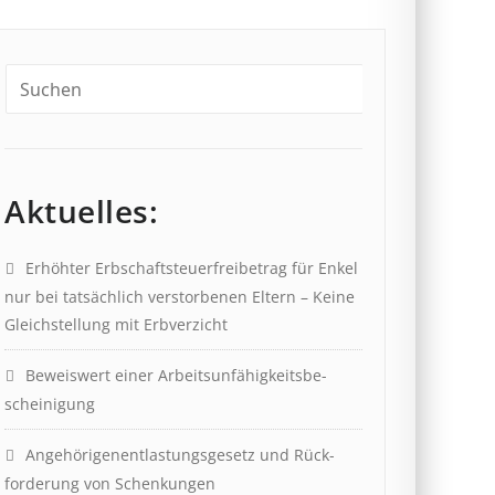
Aktuelles:
Erhöhter Erb­schaft­steuer­frei­be­trag für Enkel
nur bei tat­säch­lich ver­storb­en­en Eltern – Keine
Gleich­stell­ung mit Erb­verzicht
Beweis­wert einer Arbeits­un­fähig­keits­be­
scheinig­ung
Angehörigenent­lastungs­ge­setz und Rück­
ford­er­ung von Schenk­ung­en