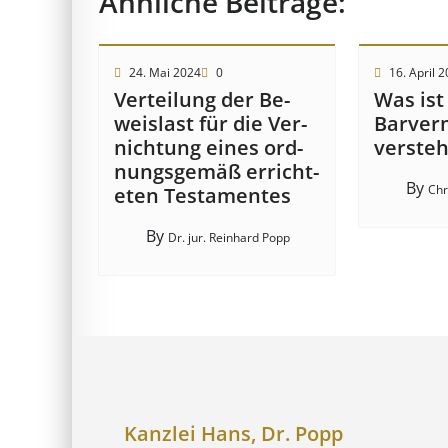
Ähnliche Beiträge:
24. Mai 2024
0
16. April 
Ver­teil­ung der Be­
Was ist
weis­last für die Ver­
Barver
nicht­ung eines ord­
verste
nungs­ge­mäß er­richt­
By
Chr
et­en Test­ament­es
By
Dr. jur. Reinhard Popp
Kanzlei Hans, Dr. Popp