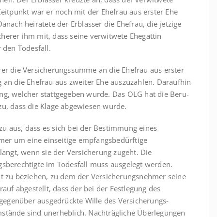
 Zeitpunkt war er noch mit der Ehefrau aus erster Ehe
anach heiratete der Erblasser die Ehefrau, die jetzige
icherer ihm mit, dass seine verwitwete Ehegattin
r den Todesfall.
er die Ver­si­che­rungssumme an die Ehefrau aus erster
 an die Ehefrau aus zweiter Ehe aus­zu­zahlen. Daraufhin
ng, welcher stattgegeben wurde. Das OLG hat die Be­ru­
zu, dass die Klage abgewiesen wurde.
u aus, dass es sich bei der Bestimmung eines
mer um eine einseitige empfangsbedürftige
rlangt, wenn sie der Versicherung zugeht. Die
gsberechtigte im Todesfall muss ausgelegt werden.
kt zu beziehen, zu dem der Versicherungsnehmer seine
rauf abgestellt, dass der bei der Festlegung des
egenüber ausgedrückte Wille des Versiche­rungs­
mstände sind unerheblich. Nachträgliche Überlegungen