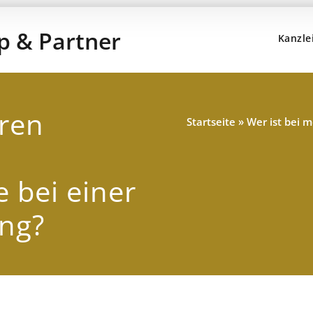
Kanzle
Kanzlei Hans,
Rechtsanwälte, Fachanwälte, S
eren
Startseite
»
Wer ist bei 
 bei einer
ng?