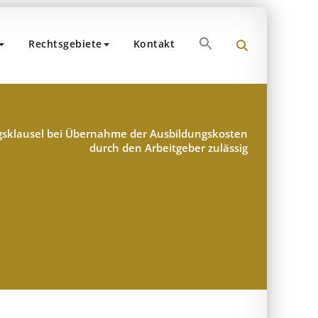
Search
Rechtsgebiete
Kontakt
for:
und Partner
hen
Search Button
sklausel bei Übernahme der Ausbildungskosten
durch den Arbeitgeber zulässig