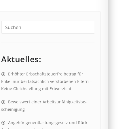
Aktuelles:
Erhöhter Erb­schaft­steuer­frei­be­trag für
Enkel nur bei tat­säch­lich ver­storb­en­en Eltern –
Keine Gleich­stell­ung mit Erb­verzicht
Beweis­wert einer Arbeits­un­fähig­keits­be­
scheinig­ung
Angehörigenent­lastungs­ge­setz und Rück­