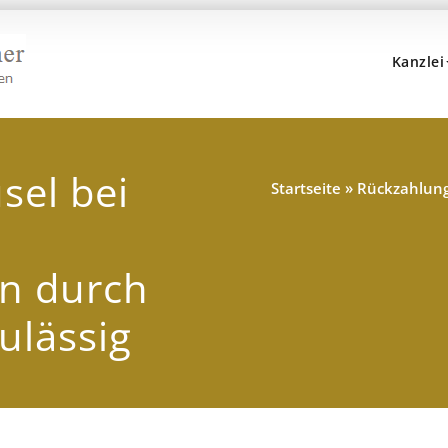
Kanzlei
Kanzlei Hans, Dr. Popp 
Rechtsanwälte, Fachanwälte, Steuerberater – Münc
sel bei
Startseite
»
Rückzahlung
n durch
ulässig