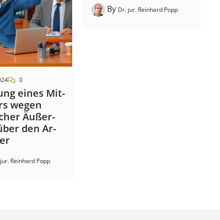
By
Dr. jur. Reinhard Popp
024
0
ng eines Mit­
­ers wegen
ich­er Äuß­er­
über den Ar­
ber
 jur. Reinhard Popp