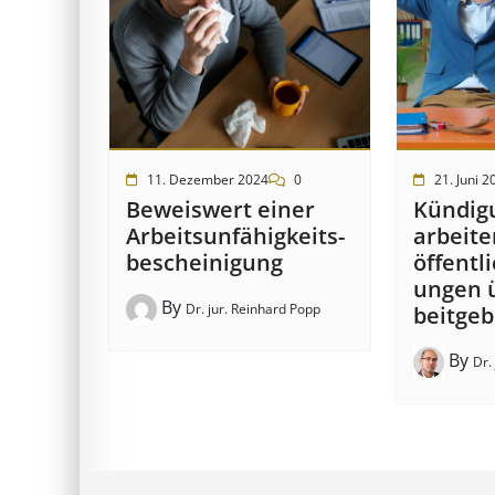
11. Dezember 2024
0
21. Juni 2
Beweis­wert einer
Kündigu
Arbeits­un­fähig­keits­
ar­beit
be­scheinig­ung
öffent­l
ung­en 
By
Dr. jur. Reinhard Popp
beit­ge
By
Dr.