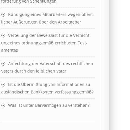
ford­er­ung von Schenk­ung­en
Kündigung eines Mit­ar­beit­ers wegen öffent­
lich­er Äuß­er­ung­en über den Ar­beit­geber
Ver­teil­ung der Be­weis­last für die Ver­nicht­
ung eines ord­nungs­ge­mäß er­richt­et­en Test­
ament­es
Anfechtung der Vaterschaft des rechtlichen
Vaters durch den leiblichen Vater
Ist die Über­mitt­lung von In­for­mat­ion­en zu
aus­länd­isch­en Bank­kont­en ver­fass­ungs­ge­mäß?
Was ist unter Barvermögen zu verstehen?