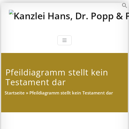
Zum
Inhalt
S
springen
Kanzlei Hans, 
Rechtsanwälte, Fachanwälte,
Steuerberater – München
Pfeildiagramm stellt kein
Testament dar
Startseite
»
Pfeildiagramm stellt kein Testament dar