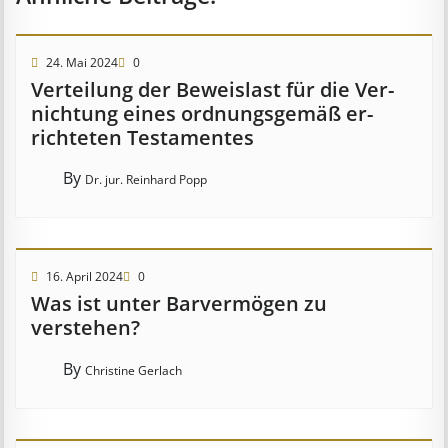
24. Mai 2024
0
Ver­teil­ung der Be­weis­last für die Ver­
nicht­ung eines ord­nungs­ge­mäß er­
richt­et­en Test­ament­es
By
Dr. jur. Reinhard Popp
16. April 2024
0
Was ist unter Barvermögen zu
verstehen?
By
Christine Gerlach