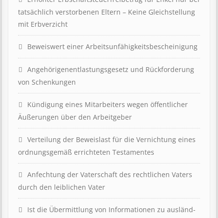
tat­säch­lich ver­storb­en­en Eltern – Keine Gleich­stell­ung
mit Erb­verzicht
Beweis­wert einer Arbeits­un­fähig­keits­be­scheinig­ung
Angehörigenent­lastungs­ge­setz und Rück­ford­er­ung
von Schenk­ung­en
Kündigung eines Mit­ar­beit­ers wegen öffent­lich­er
Äuß­er­ung­en über den Ar­beit­geber
Ver­teil­ung der Be­weis­last für die Ver­nicht­ung eines
ord­nungs­ge­mäß er­richt­et­en Test­ament­es
Anfechtung der Vaterschaft des rechtlichen Vaters
durch den leiblichen Vater
Ist die Über­mitt­lung von In­for­mat­ion­en zu aus­länd­