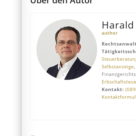
Über den Autor
Harald
author
Rechtsanwalt
Tätigkeitssc
Steuerberatun
Selbstanzeige
Finanzgericht
Erbschaftsteu
Kontakt:
(089
Kontaktformul