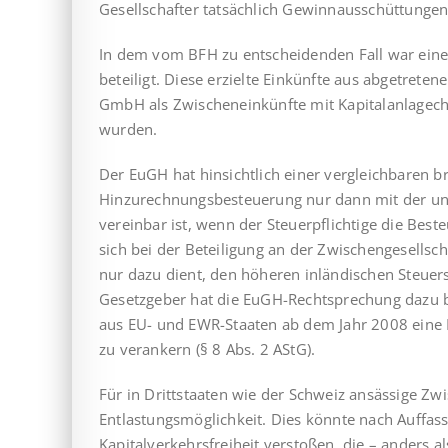
Gesellschafter tatsächlich Gewinnausschüttungen
In dem vom BFH zu entscheidenden Fall war ein
beteiligt. Diese erzielte Einkünfte aus abgetret
GmbH als Zwischeneinkünfte mit Kapital­an­la­ge
wurden.
Der EuGH hat hinsichtlich einer vergleichbaren br
Hinzurechnungs­besteuerung nur dann mit der uni
vereinbar ist, wenn der Steuerpflichtige die Be
sich bei der Beteiligung an der Zwischengesellsch
nur dazu dient, den höheren inländischen Steuer
Gesetzgeber hat die EuGH-Rechtsprechung dazu b
aus EU- und EWR-Staaten ab dem Jahr 2008 eine E
zu verankern (§ 8 Abs. 2 AStG).
Für in Drittstaaten wie der Schweiz ansässige Zwis
Entlastungs­mög­lich­keit. Dies könnte nach Auffa
Kapitalverkehrsfreiheit verstoßen, die – an­ders a