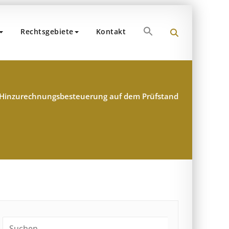
Search
Rechtsgebiete
Kontakt
for:
und Partner
hen
Search Button
Hinzurechnungsbesteuerung auf dem Prüfstand