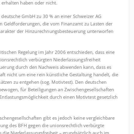
 erhalten haben oder nicht.
e deutsche GmbH zu 30 % an einer Schweizer AG
enen Geldforderungen, die vom Finanzamt zu Lasten der
­charakter der Hinzurechnungsbesteuerung unterworfen
itischen Re­ge­lung im Jahr 2006 entschieden, dass eine
onsrechtlich verbürgten Niederlassungsfreiheit
steuerung durch den Nachweis abwenden kann, dass es
aft nicht um eine rein künstliche Gestaltung handelt, die
sätzen zu entgehen (sog. Motivtest). Den deutschen
ewogen, für Beteiligungen an Zwischengesellschaften
ntlastungsmöglichkeit durch einen Motivtest gesetzlich
chen­gesell­schaften gibt es jedoch keine vergleichbare
ssung des BFH gegen die unions­rechtlich verbürgte
ls die Niederlassungsfreiheit – grundsätzlich auch im