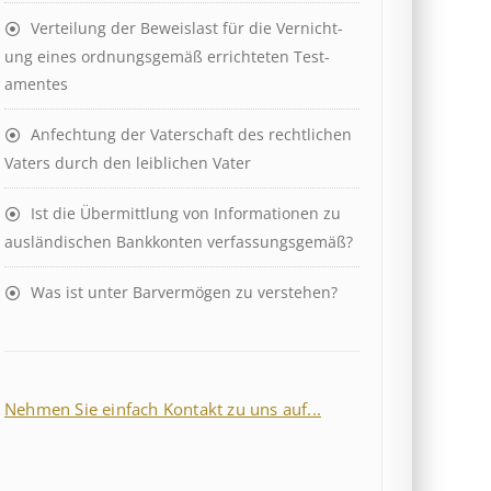
Ver­teil­ung der Be­weis­last für die Ver­nicht­
ung eines ord­nungs­ge­mäß er­richt­et­en Test­
ament­es
Anfechtung der Vaterschaft des rechtlichen
Vaters durch den leiblichen Vater
Ist die Über­mitt­lung von In­for­mat­ion­en zu
aus­länd­isch­en Bank­kont­en ver­fass­ungs­ge­mäß?
Was ist unter Barvermögen zu verstehen?
Nehmen Sie einfach Kontakt zu uns auf...