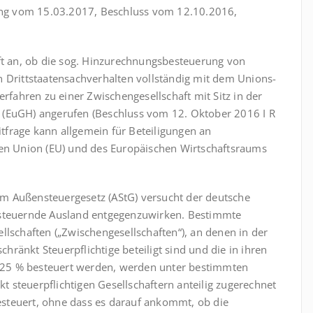
ung vom 15.03.2017, Beschluss vom 12.10.2016,
t an, ob die sog. Hinzu­rech­nungs­besteuerung von
 Dritt­staaten­sachverhalten vollständig mit dem Unions­
erfahren zu einer Zwischengesellschaft mit Sitz in der
n (EuGH) angerufen (Beschluss vom 12. Oktober 2016 I R
frage kann allgemein für Beteiligungen an
hen Union (EU) und des Europäischen Wirtschaftsraums
m Außen­steuergesetz (AStG) versucht der deutsche
esteuernde Ausland ent­ge­gen­zuwirken. Bestimmte
llschaften („Zwischengesellschaften“), an denen in der
ränkt Steuerpflichtige beteiligt sind und die in ihren
ls 25 % besteuert werden, werden unter bestimmten
 steuerpflichtigen Gesellschaftern anteilig zugerechnet
steuert, ohne dass es darauf ankommt, ob die