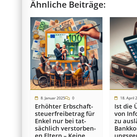
Ähnliche Beiträge:
8. Januar 2025
0
18. April 
Erhöhter Erb­schaft­
Ist die 
steuer­frei­be­trag für
von In­f
Enkel nur bei tat­
zu aus­l
säch­lich ver­storb­en­
Bank­kon
en Eltern – Keine
ungs­ge