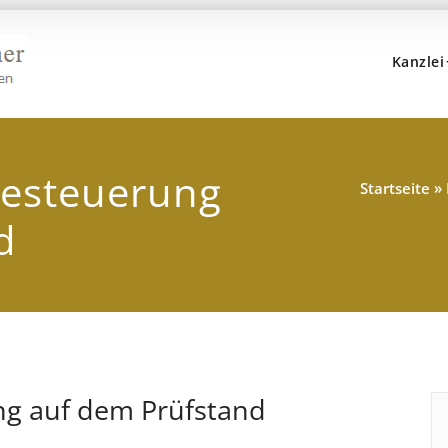
Kanzlei
Kanzlei Hans, Dr. Popp 
Rechtsanwälte, Fachanwälte, Steuerberater – Münc
esteuerung
Startseite
»
d
g auf dem Prüfstand