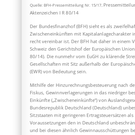
Pressemitteil
Quelle: BFH-Pressemitteilung Nr. 15/17,
Aktenzeichen I R 80/14
Der Bundesfinanzhof (BFH) sieht es als zweifelhaf
Zwischeneinkünften mit Kapitalanlagecharakter in
recht vereinbar ist. Der BFH hat daher in einem V
Schweiz den Gerichts­hof der Europäischen Unio
80/14). Die nunmehr vom EuGH zu klärende Streit
Gesellschaften mit Sitz außerhalb der Europäisc
(EWR) von Bedeutung sein.
Mithilfe der Hinzurechnungsbesteuerung nach de
Fiskus, Gewinn­ver­lagerungen in das niedriger b
Einkünfte („Zwischeneinkünfte“) von Auslandsgese
Bundesrepublik Deutschland (Deutschland) unbesch
Sitzstaaten mit geringeren Ertragsteuersätzen a
Voraussetzungen den in Deutschland unbeschränkt
und bei diesen ähnlich Gewinnausschüttungen be