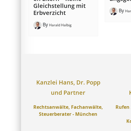
Gleich­stell­ung mit
By
Har
Erb­verzicht
By
Harald Halbig
Kanzlei Hans, Dr. Popp
und Partner
Rechtsanwälte, Fachanwälte,
Rufen 
Steuerberater - München
K