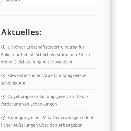
Aktuelles:
Erhöhter Erb­schaft­steuer­frei­be­trag für
Enkel nur bei tat­säch­lich ver­storb­en­en Eltern –
Keine Gleich­stell­ung mit Erb­verzicht
Beweis­wert einer Arbeits­un­fähig­keits­be­
scheinig­ung
Angehörigenent­lastungs­ge­setz und Rück­
ford­er­ung von Schenk­ung­en
Kündigung eines Mit­ar­beit­ers wegen öffent­
lich­er Äuß­er­ung­en über den Ar­beit­geber