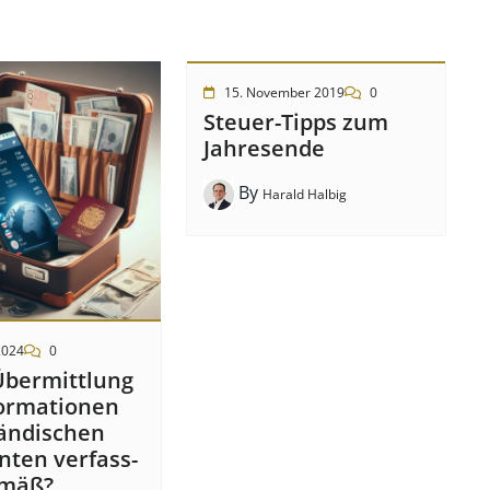
15. November 2019
0
Steuer-Tipps zum
Jahresende
By
Harald Halbig
2024
0
Über­mitt­lung
or­mat­ion­en
änd­isch­en
t­en ver­fass­
­mäß?