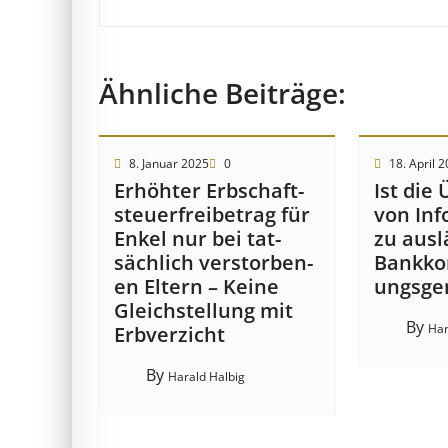
Ähnliche Beiträge:
8. Januar 2025
0
18. April 
Erhöhter Erb­schaft­
Ist die 
steuer­frei­be­trag für
von In­f
Enkel nur bei tat­
zu aus­l
säch­lich ver­storb­en­
Bank­kon
en Eltern – Keine
ungs­ge
Gleich­stell­ung mit
By
Har
Erb­verzicht
By
Harald Halbig