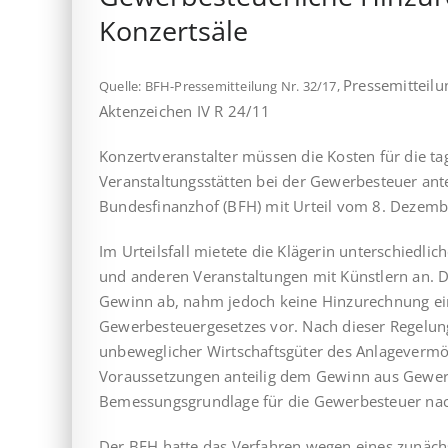
Konzertsäle
Pressemitteil
Quelle: BFH-Pressemitteilung Nr. 32/17,
Aktenzeichen IV R 24/11
Konzertveranstalter müssen die Kosten für die 
Veranstaltungsstätten bei der Gewerbesteuer ant
Bundesfinanzhof (BFH) mit Urteil vom 8. Dezemb
Im Urteilsfall mietete die Klägerin unterschiedlic
und anderen Ver­an­stal­tun­gen mit Künstlern an.
Gewinn ab, nahm jedoch keine Hinzu­rech­nung ein
Gewerbesteuergesetzes vor. Nach dieser Regelung
unbeweglicher Wirtschaftsgüter des Anlagevermö
Voraussetzungen anteilig dem Gewinn aus Gewerb
Bemessungsgrundlage für die Gewerbesteuer nach
Der BFH hatte das Verfahren wegen eines zunäc