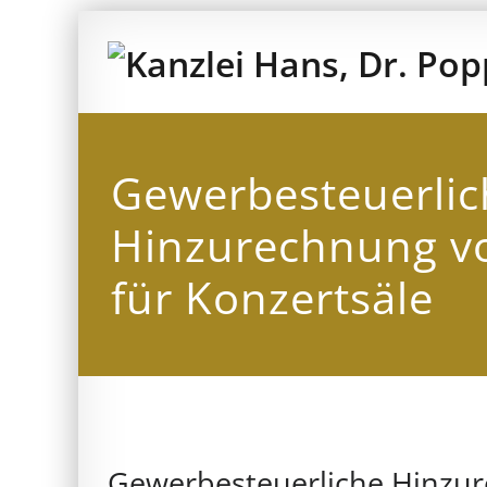
Zum
Inhalt
springen
Gewerbesteuerlic
Hinzurechnung v
für Konzertsäle
Gewerbesteuerliche Hinzur