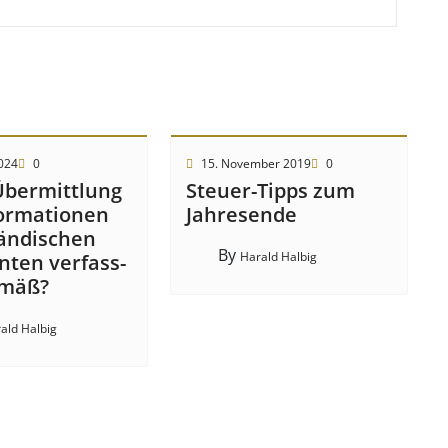
2024
0
15. November 2019
0
Über­mitt­lung
Steuer-Tipps zum
or­mat­ion­en
Jahresende
änd­isch­en
By
Harald Halbig
t­en ver­fass­
­mäß?
ald Halbig