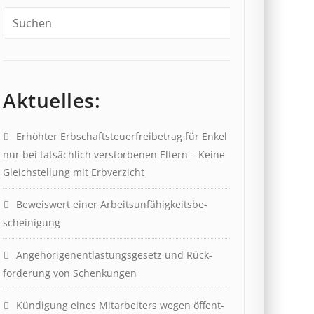
Aktuelles:
Erhöhter Erb­schaft­steuer­frei­be­trag für Enkel
nur bei tat­säch­lich ver­storb­en­en Eltern – Keine
Gleich­stell­ung mit Erb­verzicht
Beweis­wert einer Arbeits­un­fähig­keits­be­
scheinig­ung
Angehörigenent­lastungs­ge­setz und Rück­
ford­er­ung von Schenk­ung­en
Kündigung eines Mit­ar­beit­ers wegen öffent­