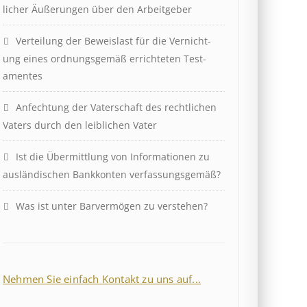
lich­er Äuß­er­ung­en über den Ar­beit­geber
Ver­teil­ung der Be­weis­last für die Ver­nicht­
ung eines ord­nungs­ge­mäß er­richt­et­en Test­
ament­es
Anfechtung der Vaterschaft des rechtlichen
Vaters durch den leiblichen Vater
Ist die Über­mitt­lung von In­for­mat­ion­en zu
aus­länd­isch­en Bank­kont­en ver­fass­ungs­ge­mäß?
Was ist unter Barvermögen zu verstehen?
Nehmen Sie einfach Kontakt zu uns auf...