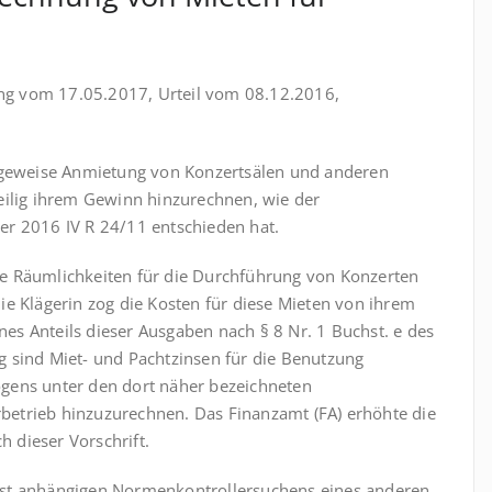
ung vom 17.05.2017, Urteil vom 08.12.2016,
tageweise Anmietung von Konzertsälen und anderen
eilig ihrem Gewinn hinzurechnen, wie der
er 2016 IV R 24/11 entschieden hat.
he Räum­lich­kei­ten für die Durchführung von Konzerten
 Die Klägerin zog die Kosten für diese Mieten von ihrem
es Anteils dieser Ausgaben nach § 8 Nr. 1 Buchst. e des
 sind Miet- und Pachtzinsen für die Benutzung
gens unter den dort näher bezeichneten
etrieb hinzuzurechnen. Das Finanzamt (FA) erhöhte die
 dieser Vorschrift.
hst anhängigen Normenkontrollersuchens eines anderen