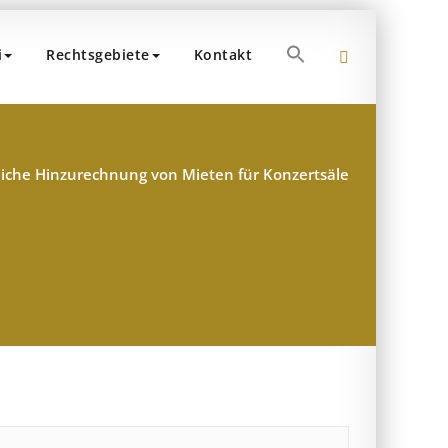
Search
i
Rechtsgebiete
Kontakt
for:
 Dr. Popp und Partner
teuerberater – München
Search Button
iche Hinzurechnung von Mieten für Konzertsäle