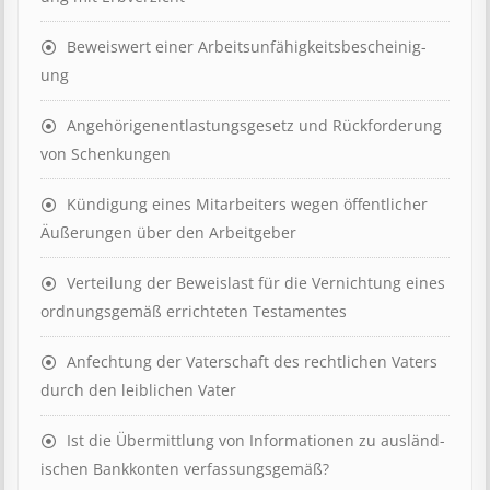
Beweis­wert einer Arbeits­un­fähig­keits­be­scheinig­
ung
Angehörigenent­lastungs­ge­setz und Rück­ford­er­ung
von Schenk­ung­en
Kündigung eines Mit­ar­beit­ers wegen öffent­lich­er
Äuß­er­ung­en über den Ar­beit­geber
Ver­teil­ung der Be­weis­last für die Ver­nicht­ung eines
ord­nungs­ge­mäß er­richt­et­en Test­ament­es
Anfechtung der Vaterschaft des rechtlichen Vaters
durch den leiblichen Vater
Ist die Über­mitt­lung von In­for­mat­ion­en zu aus­länd­
isch­en Bank­kont­en ver­fass­ungs­ge­mäß?