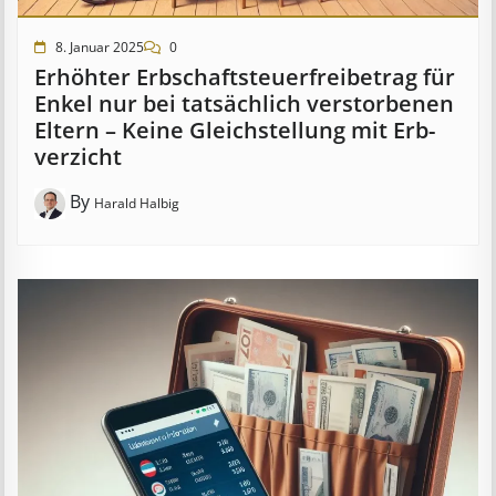
8. Januar 2025
0
Erhöhter Erb­schaft­steuer­frei­be­trag für
Enkel nur bei tat­säch­lich ver­storb­en­en
Eltern – Keine Gleich­stell­ung mit Erb­
verzicht
By
Harald Halbig