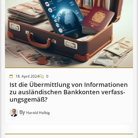
18. April 2024
0
Ist die Über­mitt­lung von In­for­mat­ion­en
zu aus­länd­isch­en Bank­kont­en ver­fass­
ungs­ge­mäß?
By
Harald Halbig