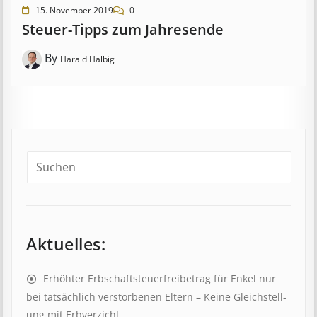
15. November 2019
0
Steuer-Tipps zum Jahresende
By
Harald Halbig
Aktuelles:
Erhöhter Erb­schaft­steuer­frei­be­trag für Enkel nur
bei tat­säch­lich ver­storb­en­en Eltern – Keine Gleich­stell­
ung mit Erb­verzicht