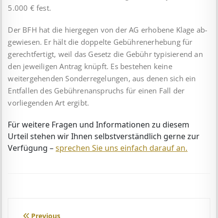
5.000 € fest.
Der BFH hat die hiergegen von der AG erhobene Klage ab­
ge­wiesen. Er hält die doppelte Gebührenerhebung für
gerecht­fertigt, weil das Gesetz die Gebühr typisierend an
den jeweiligen Antrag knüpft. Es bestehen keine
weitergehenden Sonder­re­ge­lun­gen, aus denen sich ein
Entfallen des Gebührenanspruchs für einen Fall der
vorliegenden Art ergibt.
Für weitere Fragen und Informationen zu diesem
Urteil stehen wir Ihnen selbstverständlich gerne zur
Verfügung –
sprechen Sie uns einfach darauf an.
Beitragsnavigation
Previous