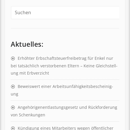
Aktuelles:
Erhöhter Erb­schaft­steuer­frei­be­trag für Enkel nur
bei tat­säch­lich ver­storb­en­en Eltern – Keine Gleich­stell­
ung mit Erb­verzicht
Beweis­wert einer Arbeits­un­fähig­keits­be­scheinig­
ung
Angehörigenent­lastungs­ge­setz und Rück­ford­er­ung
von Schenk­ung­en
Kündigung eines Mit­ar­beit­ers wegen öffent­lich­er