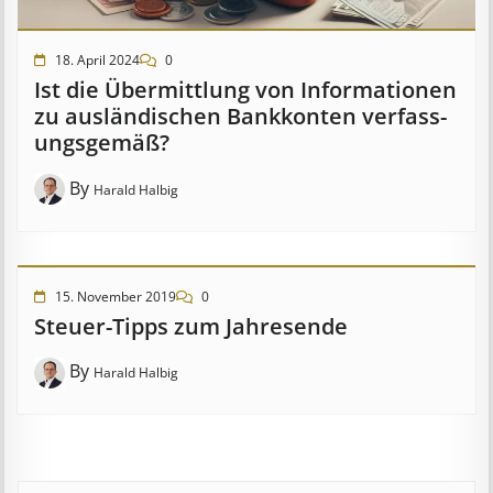
18. April 2024
0
Ist die Über­mitt­lung von In­for­mat­ion­en
zu aus­länd­isch­en Bank­kont­en ver­fass­
ungs­ge­mäß?
By
Harald Halbig
15. November 2019
0
Steuer-Tipps zum Jahresende
By
Harald Halbig