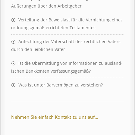
Äuß­er­ung­en über den Ar­beit­geber
Ver­teil­ung der Be­weis­last für die Ver­nicht­ung eines
ord­nungs­ge­mäß er­richt­et­en Test­ament­es
Anfechtung der Vaterschaft des rechtlichen Vaters
durch den leiblichen Vater
Ist die Über­mitt­lung von In­for­mat­ion­en zu aus­länd­
isch­en Bank­kont­en ver­fass­ungs­ge­mäß?
Was ist unter Barvermögen zu verstehen?
Nehmen Sie einfach Kontakt zu uns auf...