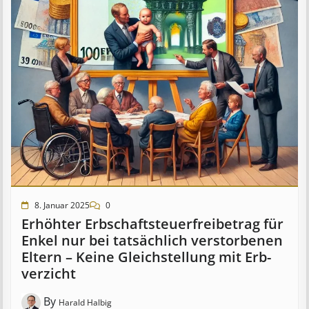
8. Januar 2025
0
Erhöhter Erb­schaft­steuer­frei­be­trag für
Enkel nur bei tat­säch­lich ver­storb­en­en
Eltern – Keine Gleich­stell­ung mit Erb­
verzicht
By
Harald Halbig