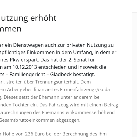
Nutzung erhöht
kommen
er ein Dienstwagen auch zur privaten Nutzung zu
altspflichtiges Einkommen in dem Umfang, in dem er
nes Pkw erspart. Das hat der 2. Senat für
 am 10.12.2013 entschieden und insoweit die
s – Familiengericht – Gladbeck bestätigt.
arl, streiten über Trennungsunterhalt. Dem
nem Arbeitgeber finanziertes Firmenfahrzeug (Skoda
g. Dieses setzt der Ehemann unter anderem bei
nden Tochter ein. Das Fahrzeug wird mit einem Betrag
tsabrechnungen des Ehemanns ein­kom­mens­erhöhend
m Gesamtbruttoeinkommen abgezogen.
in Höhe von 236 Euro bei der Berechnung des ihm