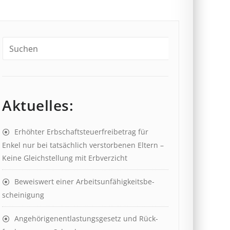
Aktuelles:
Erhöhter Erb­schaft­steuer­frei­be­trag für
Enkel nur bei tat­säch­lich ver­storb­en­en Eltern –
Keine Gleich­stell­ung mit Erb­verzicht
Beweis­wert einer Arbeits­un­fähig­keits­be­
scheinig­ung
Angehörigenent­lastungs­ge­setz und Rück­