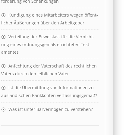
ford­er­ung von Schenk­ung­en
Kündigung eines Mit­ar­beit­ers wegen öffent­
lich­er Äuß­er­ung­en über den Ar­beit­geber
Ver­teil­ung der Be­weis­last für die Ver­nicht­
ung eines ord­nungs­ge­mäß er­richt­et­en Test­
ament­es
Anfechtung der Vaterschaft des rechtlichen
Vaters durch den leiblichen Vater
Ist die Über­mitt­lung von In­for­mat­ion­en zu
aus­länd­isch­en Bank­kont­en ver­fass­ungs­ge­mäß?
Was ist unter Barvermögen zu verstehen?