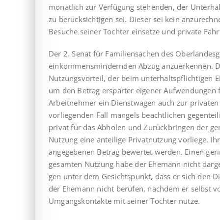
monatlich zur Verfügung ste­henden, der Unterha
zu berücksichtigen sei. Dieser sei kein an­zu­rech­
Besuche seiner Tochter einsetze und private Fah
Der 2. Senat für Familiensachen des Oberlandesg
einkommensmindernden Abzug anzuerkennen. Der
Nutzungsvorteil, der beim unterhaltspflichtigen 
um den Betrag ersparter eigener Aufwendungen f
Arbeitnehmer ein Dienstwagen auch zur privaten 
vor­lie­genden Fall mangels beachtlichen gegente
privat für das Abholen und Zurückbringen der g
Nutzung eine anteilige Privat­nutzung vorliege. 
angegebenen Betrag bewertet werden. Einen gerin
gesamten Nutzung habe der Ehe­mann nicht dargel
gen unter dem Gesichtspunkt, dass er sich den Di
der Ehemann nicht berufen, nachdem er selbst vo
Umgangskontakte mit seiner Tochter nutze.