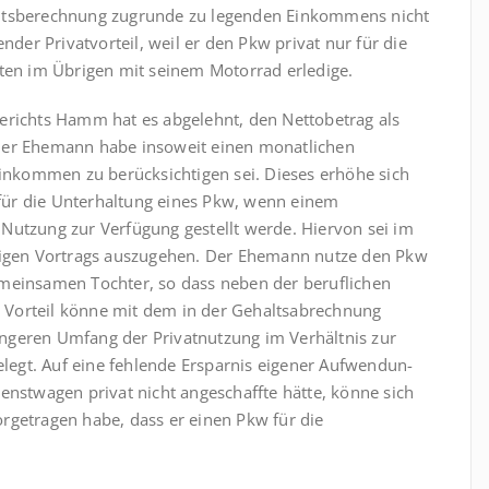
ltsberechnung zugrunde zu legenden Ein­kom­mens nicht
nender Privatvorteil, weil er den Pkw privat nur für die
rten im Übrigen mit seinem Motorrad erledige.
erichts Hamm hat es abgelehnt, den Nettobetrag als
 Ehemann habe insoweit einen mo­nat­lichen
Einkom­men zu berücksichtigen sei. Dieses erhöhe sich
ür die Unterhaltung eines Pkw, wenn einem
Nutzung zur Verfügung gestellt werde. Hiervon sei im
iligen Vortrags aus­zugehen. Der Ehemann nutze den Pkw
emeinsamen Tochter, so dass neben der beruflichen
Ihr Vorteil könne mit dem in der Gehaltsabrechnung
geren Umfang der Privat­nutzung im Verhältnis zur
egt. Auf eine fehlende Ersparnis eigener Aufwen­dun­
enstwagen privat nicht angeschaffte hätte, könne sich
rgetragen habe, dass er einen Pkw für die