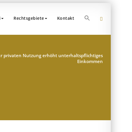
Search
i
Rechtsgebiete
Kontakt
for:
und Partner
hen
Search Button
 privaten Nutzung erhöht unterhaltspflichtiges
Einkommen