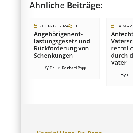
Ähnliche Beiträge:
21. Oktober 2024
0
14. Mai 2
Angehörigenent­
Anfech
lastungs­ge­setz und
Vatersc
Rück­ford­er­ung von
rechtli
Schenk­ung­en
durch d
Vater
By
Dr. jur. Reinhard Popp
By
Dr.