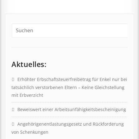
Aktuelles:
Erhöhter Erb­schaft­steuer­frei­be­trag für Enkel nur bei
tat­säch­lich ver­storb­en­en Eltern – Keine Gleich­stell­ung
mit Erb­verzicht
Beweis­wert einer Arbeits­un­fähig­keits­be­scheinig­ung
Angehörigenent­lastungs­ge­setz und Rück­ford­er­ung
von Schenk­ung­en