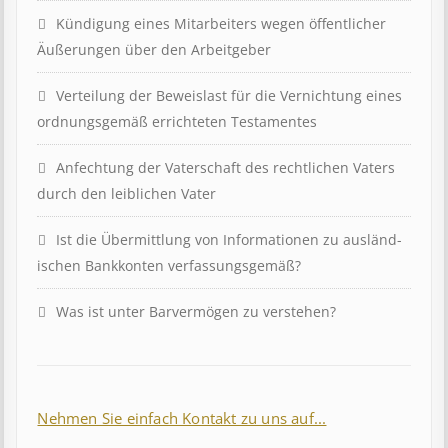
Kündigung eines Mit­ar­beit­ers wegen öffent­lich­er
Äuß­er­ung­en über den Ar­beit­geber
Ver­teil­ung der Be­weis­last für die Ver­nicht­ung eines
ord­nungs­ge­mäß er­richt­et­en Test­ament­es
Anfechtung der Vaterschaft des rechtlichen Vaters
durch den leiblichen Vater
Ist die Über­mitt­lung von In­for­mat­ion­en zu aus­länd­
isch­en Bank­kont­en ver­fass­ungs­ge­mäß?
Was ist unter Barvermögen zu verstehen?
Nehmen Sie einfach Kontakt zu uns auf...