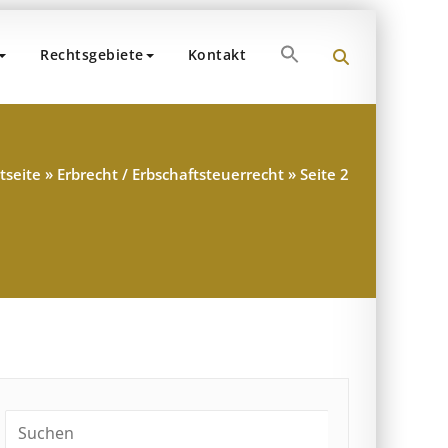
Search
Rechtsgebiete
Kontakt
for:
 Dr. Popp und Partner
teuerberater – München
Search Button
tseite
»
Erbrecht / Erbschaftsteuerrecht
»
Seite 2