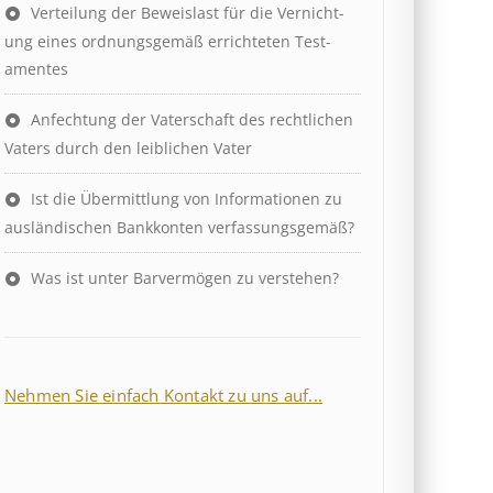
Ver­teil­ung der Be­weis­last für die Ver­nicht­
ung eines ord­nungs­ge­mäß er­richt­et­en Test­
ament­es
Anfechtung der Vaterschaft des rechtlichen
Vaters durch den leiblichen Vater
Ist die Über­mitt­lung von In­for­mat­ion­en zu
aus­länd­isch­en Bank­kont­en ver­fass­ungs­ge­mäß?
Was ist unter Barvermögen zu verstehen?
Nehmen Sie einfach Kontakt zu uns auf...