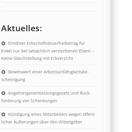
Aktuelles:
Erhöhter Erb­schaft­steuer­frei­be­trag für
Enkel nur bei tat­säch­lich ver­storb­en­en Eltern –
Keine Gleich­stell­ung mit Erb­verzicht
Beweis­wert einer Arbeits­un­fähig­keits­be­
scheinig­ung
Angehörigenent­lastungs­ge­setz und Rück­
ford­er­ung von Schenk­ung­en
Kündigung eines Mit­ar­beit­ers wegen öffent­
lich­er Äuß­er­ung­en über den Ar­beit­geber