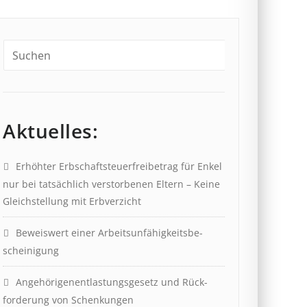
Aktuelles:
Erhöhter Erb­schaft­steuer­frei­be­trag für Enkel
nur bei tat­säch­lich ver­storb­en­en Eltern – Keine
Gleich­stell­ung mit Erb­verzicht
Beweis­wert einer Arbeits­un­fähig­keits­be­
scheinig­ung
Angehörigenent­lastungs­ge­setz und Rück­
ford­er­ung von Schenk­ung­en