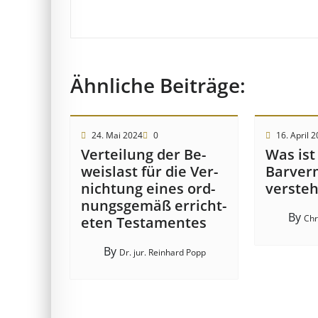
Ähnliche Beiträge:
24. Mai 2024
0
16. April 
Ver­teil­ung der Be­
Was ist
weis­last für die Ver­
Barver
nicht­ung eines ord­
verste
nungs­ge­mäß er­richt­
By
Chr
et­en Test­ament­es
By
Dr. jur. Reinhard Popp