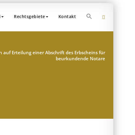
Search
i
Rechtsgebiete
Kontakt
for:
 Dr. Popp und Partner
teuerberater – München
Search Button
 auf Erteilung einer Abschrift des Erbscheins für
beurkundende Notare