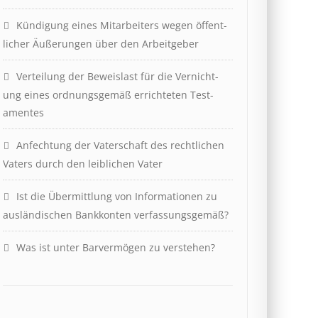
Kündigung eines Mit­ar­beit­ers wegen öffent­
lich­er Äuß­er­ung­en über den Ar­beit­geber
Ver­teil­ung der Be­weis­last für die Ver­nicht­
ung eines ord­nungs­ge­mäß er­richt­et­en Test­
ament­es
Anfechtung der Vaterschaft des rechtlichen
Vaters durch den leiblichen Vater
Ist die Über­mitt­lung von In­for­mat­ion­en zu
aus­länd­isch­en Bank­kont­en ver­fass­ungs­ge­mäß?
Was ist unter Barvermögen zu verstehen?