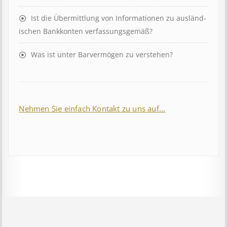
Ist die Über­mitt­lung von In­for­mat­ion­en zu aus­länd­
isch­en Bank­kont­en ver­fass­ungs­ge­mäß?
Was ist unter Barvermögen zu verstehen?
Nehmen Sie einfach Kontakt zu uns auf...