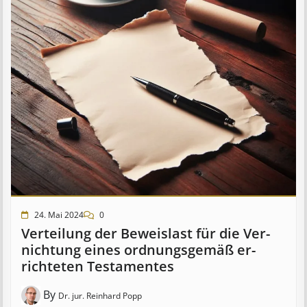
24. Mai 2024
0
Ver­teil­ung der Be­weis­last für die Ver­
nicht­ung eines ord­nungs­ge­mäß er­
richt­et­en Test­ament­es
By
Dr. jur. Reinhard Popp