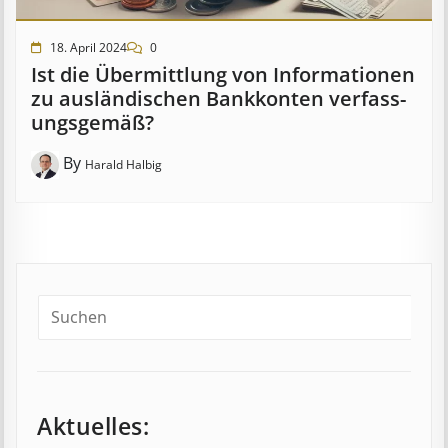
18. April 2024
0
Ist die Über­mitt­lung von In­for­mat­ion­en
zu aus­länd­isch­en Bank­kont­en ver­fass­
ungs­ge­mäß?
By
Harald Halbig
Aktuelles: