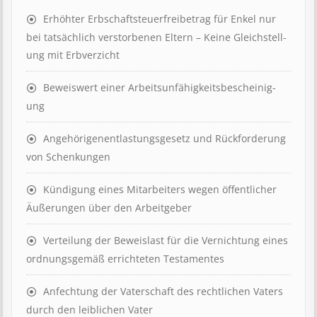
Erhöhter Erb­schaft­steuer­frei­be­trag für Enkel nur
bei tat­säch­lich ver­storb­en­en Eltern – Keine Gleich­stell­
ung mit Erb­verzicht
Beweis­wert einer Arbeits­un­fähig­keits­be­scheinig­
ung
Angehörigenent­lastungs­ge­setz und Rück­ford­er­ung
von Schenk­ung­en
Kündigung eines Mit­ar­beit­ers wegen öffent­lich­er
Äuß­er­ung­en über den Ar­beit­geber
Ver­teil­ung der Be­weis­last für die Ver­nicht­ung eines
ord­nungs­ge­mäß er­richt­et­en Test­ament­es
Anfechtung der Vaterschaft des rechtlichen Vaters
durch den leiblichen Vater