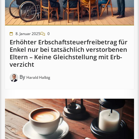
8. Januar 2025
0
Erhöhter Erb­schaft­steuer­frei­be­trag für
Enkel nur bei tat­säch­lich ver­storb­en­en
Eltern – Keine Gleich­stell­ung mit Erb­
verzicht
By
Harald Halbig