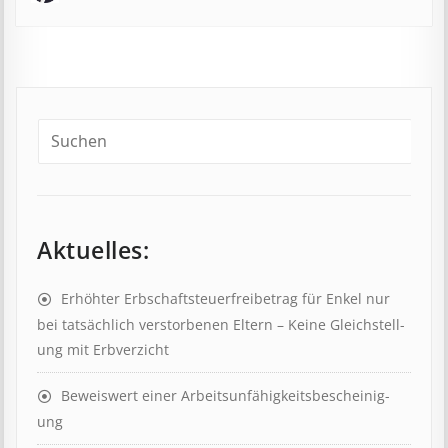
Aktuelles:
Erhöhter Erb­schaft­steuer­frei­be­trag für Enkel nur
bei tat­säch­lich ver­storb­en­en Eltern – Keine Gleich­stell­
ung mit Erb­verzicht
Beweis­wert einer Arbeits­un­fähig­keits­be­scheinig­
ung