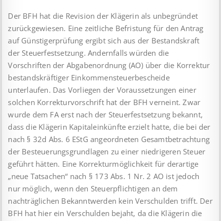
Der BFH hat die Revision der Klägerin als unbegründet
zurück­gewiesen. Eine zeitliche Befristung für den Antrag
auf Gün­sti­ger­prüfung ergibt sich aus der Bestandskraft
der Steuerfestsetzung. Andernfalls würden die
Vorschriften der Abgabenordnung (AO) über die Korrektur
bestandskräftiger Einkommensteuerbescheide
unterlaufen. Das Vorliegen der Voraussetzungen einer
solchen Korrekturvorschrift hat der BFH verneint. Zwar
wurde dem FA erst nach der Steuerfestsetzung bekannt,
dass die Klägerin Kapitaleinkünfte erzielt hatte, die bei der
nach § 32d Abs. 6 EStG angeordneten Gesamtbetrachtung
der Besteuerungsgrundlagen zu einer niedrigeren Steuer
geführt hätten. Eine Korrektur­mög­lich­keit für derartige
„neue Tatsachen“ nach § 173 Abs. 1 Nr. 2 AO ist jedoch
nur möglich, wenn den Steuerpflichtigen an dem
nachträglichen Bekanntwerden kein Verschulden trifft. Der
BFH hat hier ein Verschulden bejaht, da die Klägerin die