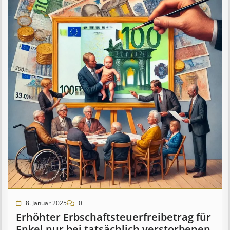
8. Januar 2025
0
Erhöhter Erb­schaft­steuer­frei­be­trag für
Enkel nur bei tat­säch­lich ver­storb­en­en