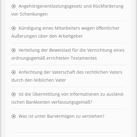
Angehörigenent­lastungs­ge­setz und Rück­ford­er­ung
von Schenk­ung­en
Kündigung eines Mit­ar­beit­ers wegen öffent­lich­er
Äuß­er­ung­en über den Ar­beit­geber
Ver­teil­ung der Be­weis­last für die Ver­nicht­ung eines
ord­nungs­ge­mäß er­richt­et­en Test­ament­es
Anfechtung der Vaterschaft des rechtlichen Vaters
durch den leiblichen Vater
Ist die Über­mitt­lung von In­for­mat­ion­en zu aus­länd­
isch­en Bank­kont­en ver­fass­ungs­ge­mäß?
Was ist unter Barvermögen zu verstehen?