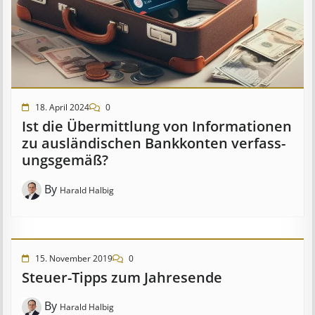
18. April 2024
0
Ist die Über­mitt­lung von In­for­mat­ion­en
zu aus­länd­isch­en Bank­kont­en ver­fass­
ungs­ge­mäß?
By
Harald Halbig
15. November 2019
0
Steuer-Tipps zum Jahresende
By
Harald Halbig