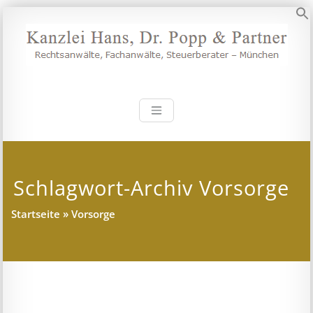
Zum
Inhalt
S
springen
Kanzlei Hans, 
Rechtsanwälte, Fachanwälte,
Steuerberater – München
Schlagwort-Archiv Vorsorge
Startseite
»
Vorsorge