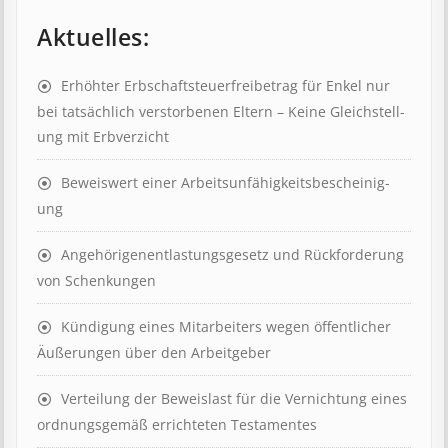
Aktuelles:
Erhöhter Erb­schaft­steuer­frei­be­trag für Enkel nur
bei tat­säch­lich ver­storb­en­en Eltern – Keine Gleich­stell­
ung mit Erb­verzicht
Beweis­wert einer Arbeits­un­fähig­keits­be­scheinig­
ung
Angehörigenent­lastungs­ge­setz und Rück­ford­er­ung
von Schenk­ung­en
Kündigung eines Mit­ar­beit­ers wegen öffent­lich­er
Äuß­er­ung­en über den Ar­beit­geber
Ver­teil­ung der Be­weis­last für die Ver­nicht­ung eines
ord­nungs­ge­mäß er­richt­et­en Test­ament­es