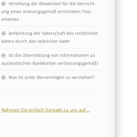
Ver­teil­ung der Be­weis­last für die Ver­nicht­
ung eines ord­nungs­ge­mäß er­richt­et­en Test­
ament­es
Anfechtung der Vaterschaft des rechtlichen
Vaters durch den leiblichen Vater
Ist die Über­mitt­lung von In­for­mat­ion­en zu
aus­länd­isch­en Bank­kont­en ver­fass­ungs­ge­mäß?
Was ist unter Barvermögen zu verstehen?
Nehmen Sie einfach Kontakt zu uns auf...