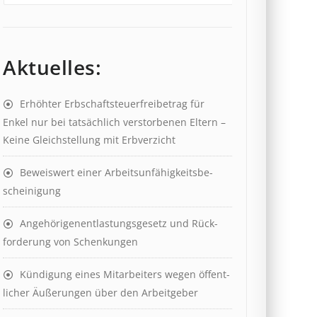
Aktuelles:
Erhöhter Erb­schaft­steuer­frei­be­trag für
Enkel nur bei tat­säch­lich ver­storb­en­en Eltern –
Keine Gleich­stell­ung mit Erb­verzicht
Beweis­wert einer Arbeits­un­fähig­keits­be­
scheinig­ung
Angehörigenent­lastungs­ge­setz und Rück­
ford­er­ung von Schenk­ung­en
Kündigung eines Mit­ar­beit­ers wegen öffent­
lich­er Äuß­er­ung­en über den Ar­beit­geber