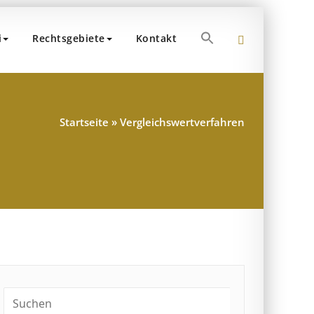
Search
i
Rechtsgebiete
Kontakt
for:
 Dr. Popp und Partner
teuerberater – München
Search Button
Startseite
»
Vergleichswertverfahren