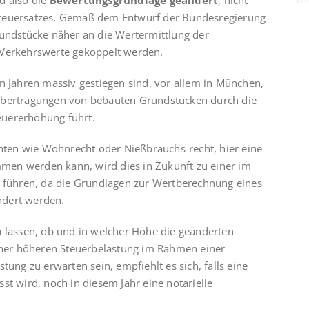
d also die
Bewertungsgrundlage geändert
, nicht
steuersatzes. Gemäß dem Entwurf der Bundesregierung
rundstücke näher an die Wertermittlung der
 Verkehrswerte gekoppelt werden.
n Jahren massiv gestiegen sind, vor allem in München,
 Übertragungen von bebauten Grundstücken durch die
euererhöhung führt.
ten wie Wohnrecht oder Nießbrauchs-recht, hier eine
en werden kann, wird dies in Zukunft zu einer im
r führen, da die Grundlagen zur Wertberechnung eines
ndert werden.
u lassen, ob und in welcher Höhe die geänderten
ner höheren Steuerbelastung im Rahmen einer
tung zu erwarten sein, empfiehlt es sich, falls eine
st wird, noch in diesem Jahr eine notarielle