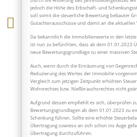
Durch die Änderung des Jahressteuergesetzes wir
jedoch die Höhe des Erbschaft- und Schenkungs
soll somit die steuerliche Bewertung bebauter G
Gutachterausschüsse und damit an die aktuellen
Da bekanntlich die Immobilienwerte in den letzte
ist nun zu befürchten, dass ab dem 01.01.2023
neue Bewertungsgrundlage zu einer massiven St
Auch, wenn durch die Einräumung von Gegenrech
Reduzierung des Wertes der Immobilie vorgenomm
Vergleich zum jetzigen Zeitpunkt erhöhten Steue
Wohnrechtes bzw. Nießbrauchsrechtes nicht geä
Aufgrund dessen empfiehlt es sich, überprüfen z
Bewertungsgrundlagen ab dem 01.01.2023 zu ei
Schenkung führen. Sollte eine erhöhte Steuerbelas
Übertragung sowieso an sich schon ins Auge gefas
Übertragung durchzuführen.