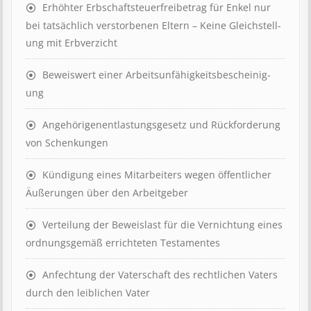
Erhöhter Erb­schaft­steuer­frei­be­trag für Enkel nur
bei tat­säch­lich ver­storb­en­en Eltern – Keine Gleich­stell­
ung mit Erb­verzicht
Beweis­wert einer Arbeits­un­fähig­keits­be­scheinig­
ung
Angehörigenent­lastungs­ge­setz und Rück­ford­er­ung
von Schenk­ung­en
Kündigung eines Mit­ar­beit­ers wegen öffent­lich­er
Äuß­er­ung­en über den Ar­beit­geber
Ver­teil­ung der Be­weis­last für die Ver­nicht­ung eines
ord­nungs­ge­mäß er­richt­et­en Test­ament­es
Anfechtung der Vaterschaft des rechtlichen Vaters
durch den leiblichen Vater