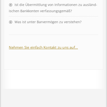
Ist die Über­mitt­lung von In­for­mat­ion­en zu aus­länd­
isch­en Bank­kont­en ver­fass­ungs­ge­mäß?
Was ist unter Barvermögen zu verstehen?
Nehmen Sie einfach Kontakt zu uns auf...