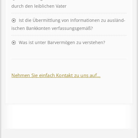
durch den leiblichen Vater
Ist die Über­mitt­lung von In­for­mat­ion­en zu aus­länd­
isch­en Bank­kont­en ver­fass­ungs­ge­mäß?
Was ist unter Barvermögen zu verstehen?
Nehmen Sie einfach Kontakt zu uns auf...