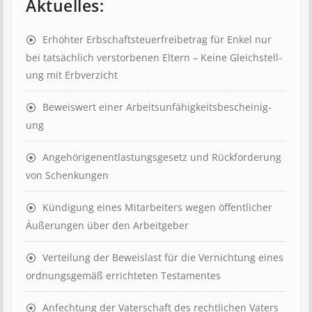
Aktuelles:
Erhöhter Erb­schaft­steuer­frei­be­trag für Enkel nur
bei tat­säch­lich ver­storb­en­en Eltern – Keine Gleich­stell­
ung mit Erb­verzicht
Beweis­wert einer Arbeits­un­fähig­keits­be­scheinig­
ung
Angehörigenent­lastungs­ge­setz und Rück­ford­er­ung
von Schenk­ung­en
Kündigung eines Mit­ar­beit­ers wegen öffent­lich­er
Äuß­er­ung­en über den Ar­beit­geber
Ver­teil­ung der Be­weis­last für die Ver­nicht­ung eines
ord­nungs­ge­mäß er­richt­et­en Test­ament­es
Anfechtung der Vaterschaft des rechtlichen Vaters