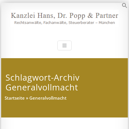
Zum
Inhalt
S
springen
Kanzlei Hans, 
Rechtsanwälte, Fachanwälte,
Steuerberater – München
Schlagwort-Archiv
Generalvollmacht
Startseite
»
Generalvollmacht