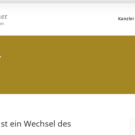
Kanzlei
Kanzlei Hans, Dr. Popp 
Rechtsanwälte, Fachanwälte, Steuerberater – Münc
v
st ein Wechsel des