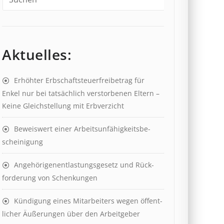
Aktuelles:
Erhöhter Erb­schaft­steuer­frei­be­trag für
Enkel nur bei tat­säch­lich ver­storb­en­en Eltern –
Keine Gleich­stell­ung mit Erb­verzicht
Beweis­wert einer Arbeits­un­fähig­keits­be­
scheinig­ung
Angehörigenent­lastungs­ge­setz und Rück­
ford­er­ung von Schenk­ung­en
Kündigung eines Mit­ar­beit­ers wegen öffent­
lich­er Äuß­er­ung­en über den Ar­beit­geber