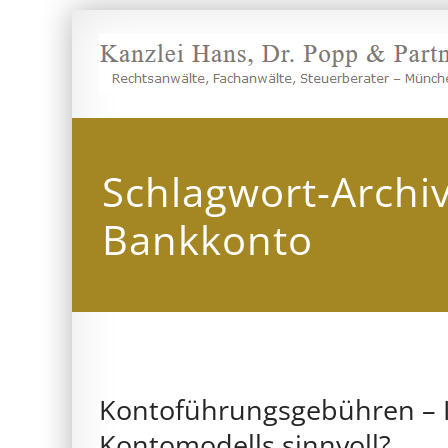
Zum
Inhalt
springen
Schlagwort-Archi
Bankkonto
Kontoführungsgebühren – I
Kontomodells sinnvoll?