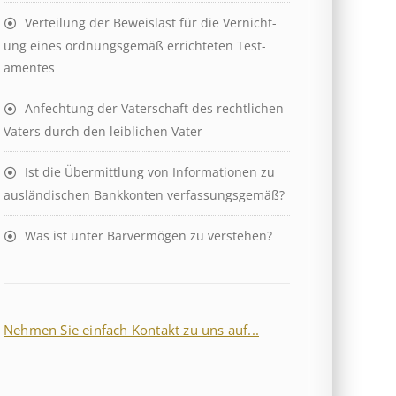
Ver­teil­ung der Be­weis­last für die Ver­nicht­
ung eines ord­nungs­ge­mäß er­richt­et­en Test­
ament­es
Anfechtung der Vaterschaft des rechtlichen
Vaters durch den leiblichen Vater
Ist die Über­mitt­lung von In­for­mat­ion­en zu
aus­länd­isch­en Bank­kont­en ver­fass­ungs­ge­mäß?
Was ist unter Barvermögen zu verstehen?
Nehmen Sie einfach Kontakt zu uns auf...