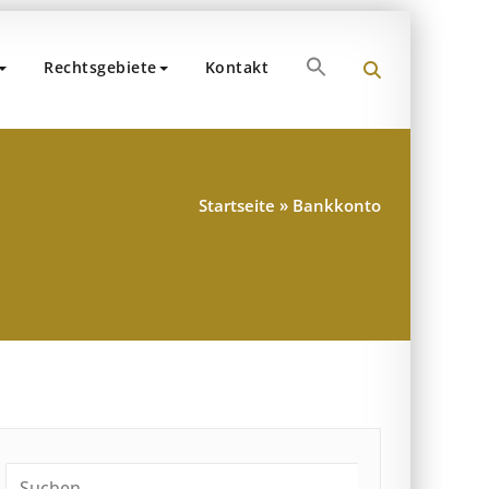
Search
Rechtsgebiete
Kontakt
for:
und Partner
hen
Search Button
Startseite
»
Bankkonto