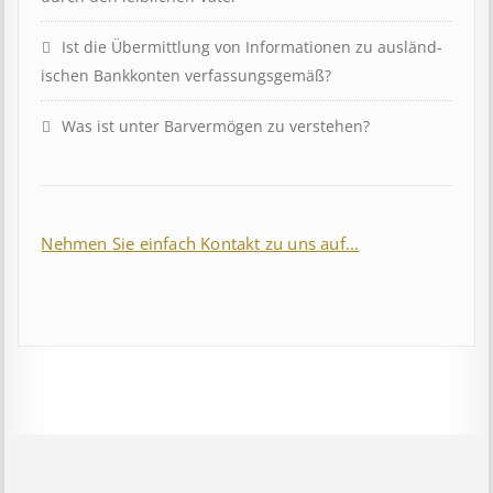
Ist die Über­mitt­lung von In­for­mat­ion­en zu aus­länd­
isch­en Bank­kont­en ver­fass­ungs­ge­mäß?
Was ist unter Barvermögen zu verstehen?
Nehmen Sie einfach Kontakt zu uns auf...