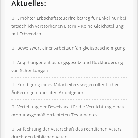
Aktuelles:
Erhöhter Erb­schaft­steuer­frei­be­trag für Enkel nur bei
tat­säch­lich ver­storb­en­en Eltern – Keine Gleich­stell­ung
mit Erb­verzicht
Beweis­wert einer Arbeits­un­fähig­keits­be­scheinig­ung
Angehörigenent­lastungs­ge­setz und Rück­ford­er­ung
von Schenk­ung­en
Kündigung eines Mit­ar­beit­ers wegen öffent­lich­er
Äuß­er­ung­en über den Ar­beit­geber
Ver­teil­ung der Be­weis­last für die Ver­nicht­ung eines
ord­nungs­ge­mäß er­richt­et­en Test­ament­es
Anfechtung der Vaterschaft des rechtlichen Vaters
durch den leiblichen Vater