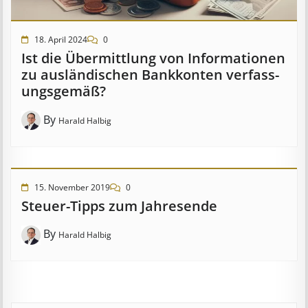
18. April 2024
0
Ist die Über­mitt­lung von In­for­mat­ion­en
zu aus­länd­isch­en Bank­kont­en ver­fass­
ungs­ge­mäß?
By
Harald Halbig
15. November 2019
0
Steuer-Tipps zum Jahresende
By
Harald Halbig