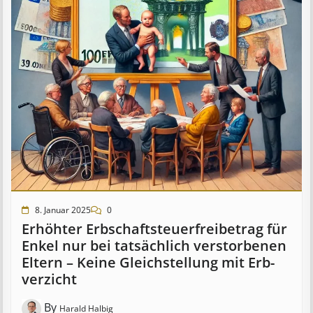
8. Januar 2025
0
Erhöhter Erb­schaft­steuer­frei­be­trag für
Enkel nur bei tat­säch­lich ver­storb­en­en
Eltern – Keine Gleich­stell­ung mit Erb­
verzicht
By
Harald Halbig