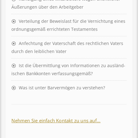
Äuß­er­ung­en über den Ar­beit­geber
Ver­teil­ung der Be­weis­last für die Ver­nicht­ung eines
ord­nungs­ge­mäß er­richt­et­en Test­ament­es
Anfechtung der Vaterschaft des rechtlichen Vaters
durch den leiblichen Vater
Ist die Über­mitt­lung von In­for­mat­ion­en zu aus­länd­
isch­en Bank­kont­en ver­fass­ungs­ge­mäß?
Was ist unter Barvermögen zu verstehen?
Nehmen Sie einfach Kontakt zu uns auf...