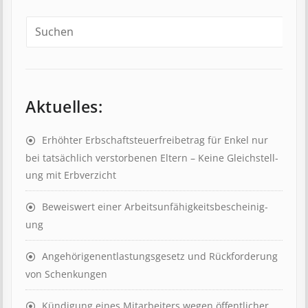
Aktuelles:
Erhöhter Erb­schaft­steuer­frei­be­trag für Enkel nur
bei tat­säch­lich ver­storb­en­en Eltern – Keine Gleich­stell­
ung mit Erb­verzicht
Beweis­wert einer Arbeits­un­fähig­keits­be­scheinig­
ung
Angehörigenent­lastungs­ge­setz und Rück­ford­er­ung
von Schenk­ung­en
Kündigung eines Mit­ar­beit­ers wegen öffent­lich­er