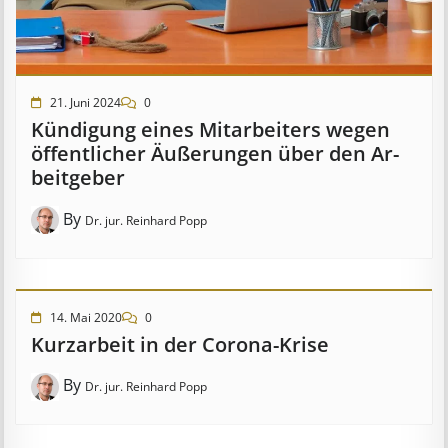
21. Juni 2024
0
Kündigung eines Mit­ar­beit­ers wegen
öffent­lich­er Äuß­er­ung­en über den Ar­
beit­geber
By
Dr. jur. Reinhard Popp
14. Mai 2020
0
Kurzarbeit in der Corona-Krise
By
Dr. jur. Reinhard Popp