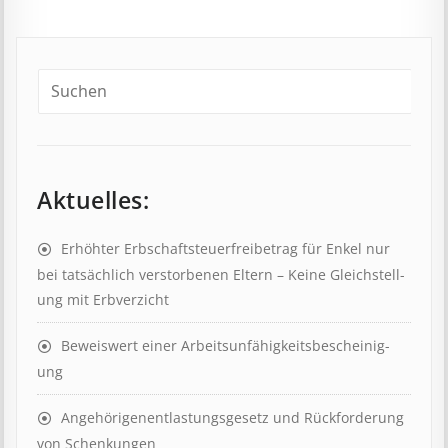
Aktuelles:
Erhöhter Erb­schaft­steuer­frei­be­trag für Enkel nur
bei tat­säch­lich ver­storb­en­en Eltern – Keine Gleich­stell­
ung mit Erb­verzicht
Beweis­wert einer Arbeits­un­fähig­keits­be­scheinig­
ung
Angehörigenent­lastungs­ge­setz und Rück­ford­er­ung
von Schenk­ung­en