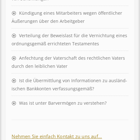
Kündigung eines Mit­ar­beit­ers wegen öffent­lich­er
Äuß­er­ung­en über den Ar­beit­geber
Ver­teil­ung der Be­weis­last für die Ver­nicht­ung eines
ord­nungs­ge­mäß er­richt­et­en Test­ament­es
Anfechtung der Vaterschaft des rechtlichen Vaters
durch den leiblichen Vater
Ist die Über­mitt­lung von In­for­mat­ion­en zu aus­länd­
isch­en Bank­kont­en ver­fass­ungs­ge­mäß?
Was ist unter Barvermögen zu verstehen?
Nehmen Sie einfach Kontakt zu uns auf...