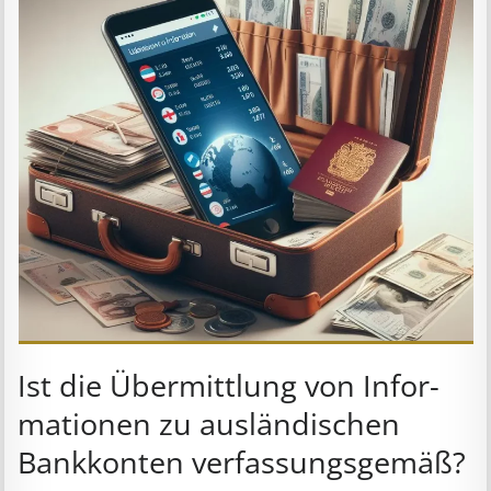
Ist die Über­mitt­lung von In­for­
mat­ion­en zu aus­länd­isch­en
Bank­kont­en ver­fass­ungs­ge­mäß?