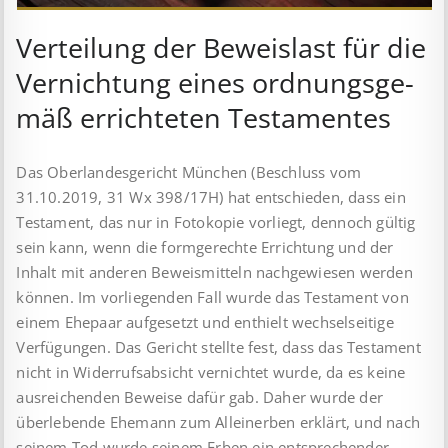
Ver­teil­ung der Be­weis­last für die
Ver­nicht­ung eines ord­nungs­ge­
mäß er­richt­et­en Test­ament­es
Das Oberlandesgericht München (Beschluss vom
31.10.2019, 31 Wx 398/17H) hat entschieden, dass ein
Testament, das nur in Fotokopie vorliegt, dennoch gültig
sein kann, wenn die formgerechte Errichtung und der
Inhalt mit anderen Beweismitteln nachgewiesen werden
können. Im vorliegenden Fall wurde das Testament von
einem Ehepaar aufgesetzt und enthielt wechselseitige
Verfügungen. Das Gericht stellte fest, dass das Testament
nicht in Widerrufsabsicht vernichtet wurde, da es keine
ausreichenden Beweise dafür gab. Daher wurde der
überlebende Ehemann zum Alleinerben erklärt, und nach
seinem Tod wurde seinem Erben ein entsprechender