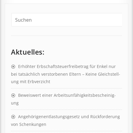
Aktuelles:
Erhöhter Erb­schaft­steuer­frei­be­trag für Enkel nur
bei tat­säch­lich ver­storb­en­en Eltern – Keine Gleich­stell­
ung mit Erb­verzicht
Beweis­wert einer Arbeits­un­fähig­keits­be­scheinig­
ung
Angehörigenent­lastungs­ge­setz und Rück­ford­er­ung
von Schenk­ung­en