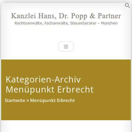
Zum
Inhalt
S
springen
Kanzlei Hans, 
Rechtsanwälte, Fachanwälte,
Steuerberater – München
Kategorien-Archiv
Menüpunkt Erbrecht
Startseite
»
Menüpunkt Erbrecht