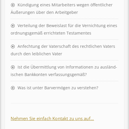
Kündigung eines Mit­ar­beit­ers wegen öffent­lich­er
Äuß­er­ung­en über den Ar­beit­geber
Ver­teil­ung der Be­weis­last für die Ver­nicht­ung eines
ord­nungs­ge­mäß er­richt­et­en Test­ament­es
Anfechtung der Vaterschaft des rechtlichen Vaters
durch den leiblichen Vater
Ist die Über­mitt­lung von In­for­mat­ion­en zu aus­länd­
isch­en Bank­kont­en ver­fass­ungs­ge­mäß?
Was ist unter Barvermögen zu verstehen?
Nehmen Sie einfach Kontakt zu uns auf...