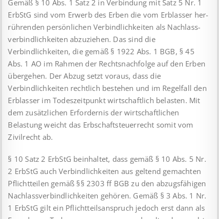
Gemäß § 10 Abs. 1 Satz 2 in Verbindung mit Satz 5 Nr. 1
ErbStG sind vom Erwerb des Erben die vom Erblasser her­
rüh­renden persönlichen Verbindlichkeiten als Nachlass­
ver­bind­lich­keiten abzuziehen. Das sind die
Verbindlichkeiten, die gemäß § 1922 Abs. 1 BGB, § 45
Abs. 1 AO im Rahmen der Rechts­nachfolge auf den Erben
übergehen. Der Abzug setzt voraus, dass die
Verbindlichkeiten rechtlich bestehen und im Regel­fall den
Erblasser im Todeszeitpunkt wirtschaftlich belasten. Mit
dem zusätzlichen Erfordernis der wirtschaftlichen
Belastung weicht das Erbschaftsteuerrecht somit vom
Zivilrecht ab.
§ 10 Satz 2 ErbStG beinhaltet, dass gemäß § 10 Abs. 5 Nr.
2 ErbStG auch Verbindlichkeiten aus geltend gemachten
Pflicht­teilen gemäß §§ 2303 ff BGB zu den abzugsfähigen
Nach­lass­ver­bind­lichkeiten gehören. Gemäß § 3 Abs. 1 Nr.
1 ErbStG gilt ein Pflichtteilsanspruch jedoch erst dann als