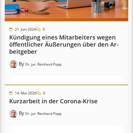
21. Juni 2024
0
Kündigung eines Mit­ar­beit­ers wegen
öffent­lich­er Äuß­er­ung­en über den Ar­
beit­geber
By
Dr. jur. Reinhard Popp
14. Mai 2020
0
Kurzarbeit in der Corona-Krise
By
Dr. jur. Reinhard Popp