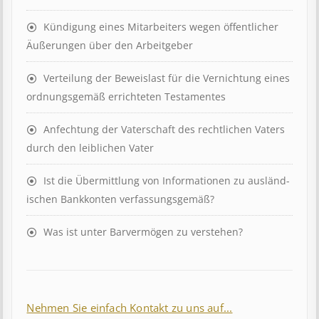
Kündigung eines Mit­ar­beit­ers wegen öffent­lich­er
Äuß­er­ung­en über den Ar­beit­geber
Ver­teil­ung der Be­weis­last für die Ver­nicht­ung eines
ord­nungs­ge­mäß er­richt­et­en Test­ament­es
Anfechtung der Vaterschaft des rechtlichen Vaters
durch den leiblichen Vater
Ist die Über­mitt­lung von In­for­mat­ion­en zu aus­länd­
isch­en Bank­kont­en ver­fass­ungs­ge­mäß?
Was ist unter Barvermögen zu verstehen?
Nehmen Sie einfach Kontakt zu uns auf...