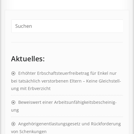
Aktuelles:
Erhöhter Erb­schaft­steuer­frei­be­trag für Enkel nur
bei tat­säch­lich ver­storb­en­en Eltern – Keine Gleich­stell­
ung mit Erb­verzicht
Beweis­wert einer Arbeits­un­fähig­keits­be­scheinig­
ung
Angehörigenent­lastungs­ge­setz und Rück­ford­er­ung
von Schenk­ung­en