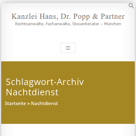
Zum
Inhalt
S
springen
Kanzlei Hans, 
Rechtsanwälte, Fachanwälte,
Steuerberater – München
Schlagwort-Archiv
Nachtdienst
Startseite
»
Nachtdienst