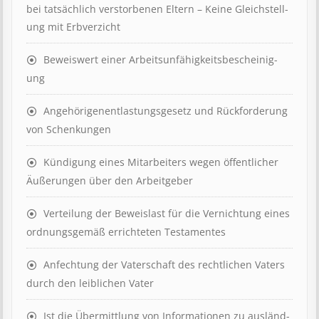
bei tat­säch­lich ver­storb­en­en Eltern – Keine Gleich­stell­
ung mit Erb­verzicht
Beweis­wert einer Arbeits­un­fähig­keits­be­scheinig­
ung
Angehörigenent­lastungs­ge­setz und Rück­ford­er­ung
von Schenk­ung­en
Kündigung eines Mit­ar­beit­ers wegen öffent­lich­er
Äuß­er­ung­en über den Ar­beit­geber
Ver­teil­ung der Be­weis­last für die Ver­nicht­ung eines
ord­nungs­ge­mäß er­richt­et­en Test­ament­es
Anfechtung der Vaterschaft des rechtlichen Vaters
durch den leiblichen Vater
Ist die Über­mitt­lung von In­for­mat­ion­en zu aus­länd­