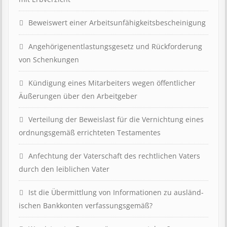
Beweis­wert einer Arbeits­un­fähig­keits­be­scheinig­ung
Angehörigenent­lastungs­ge­setz und Rück­ford­er­ung
von Schenk­ung­en
Kündigung eines Mit­ar­beit­ers wegen öffent­lich­er
Äuß­er­ung­en über den Ar­beit­geber
Ver­teil­ung der Be­weis­last für die Ver­nicht­ung eines
ord­nungs­ge­mäß er­richt­et­en Test­ament­es
Anfechtung der Vaterschaft des rechtlichen Vaters
durch den leiblichen Vater
Ist die Über­mitt­lung von In­for­mat­ion­en zu aus­länd­
isch­en Bank­kont­en ver­fass­ungs­ge­mäß?