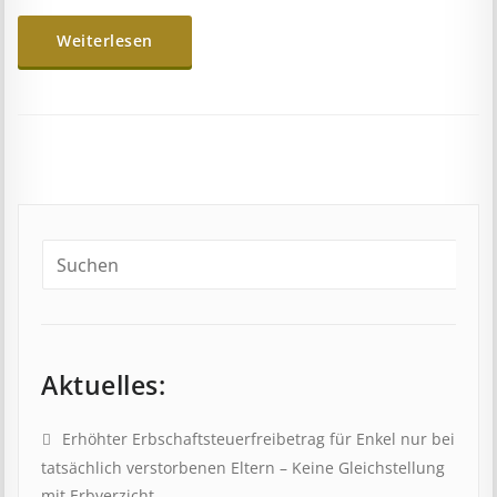
Weiterlesen
Aktuelles:
Erhöhter Erb­schaft­steuer­frei­be­trag für Enkel nur bei
tat­säch­lich ver­storb­en­en Eltern – Keine Gleich­stell­ung
mit Erb­verzicht