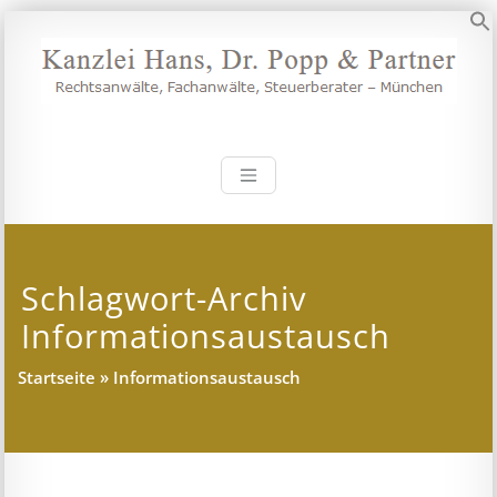
Zum
Inhalt
S
springen
Kanzlei Hans, 
Rechtsanwälte, Fachanwälte,
Steuerberater – München
Schlagwort-Archiv
Informationsaustausch
Startseite
»
Informationsaustausch