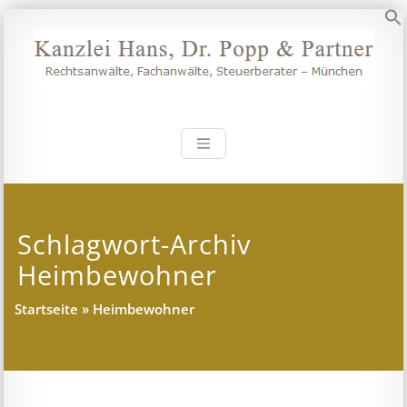
Zum
Inhalt
S
springen
Kanzlei Hans, 
Rechtsanwälte, Fachanwälte,
Steuerberater – München
Schlagwort-Archiv
Heimbewohner
Startseite
»
Heimbewohner