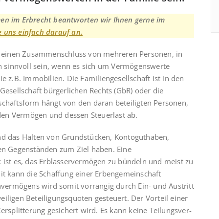
men im Erbrecht beantworten wir Ihnen gerne im
e uns einfach darauf an.
um einen Zu­sammenschluss von mehreren Personen, in
nn sinnvoll sein, wenn es sich um Vermögenswerte
e z.B. Immobilien. Die Familiengesellschaft ist in den
e­sell­schaft bürgerlichen Rechts (GbR) oder die
lschaftsform hängt von den daran beteiligten Personen,
den Vermögen und dessen Steuerlast ab.
nd das Hal­ten von Grundstücken, Kontoguthaben,
hen Gegenständen zum Ziel haben. Eine
k ist es, das Erblasservermögen zu bündeln und meist zu
mit kann die Schaffung einer Erbengemeinschaft
ermögens wird somit vorrangig durch Ein- und Austritt
iligen Beteiligungsquoten gesteuert. Der Vorteil einer
r­splitterung gesichert wird. Es kann keine Teilungs­ver­