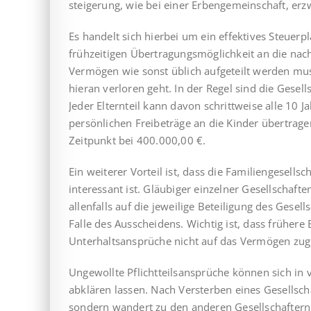
stei­ge­rung, wie bei einer Erbengemeinschaft, e
Es handelt sich hierbei um ein effektives Steuerpl
frühzeitigen Über­tragungsmöglichkeit an die nac
Vermögen wie sonst üblich aufgeteilt werden mu
hieran verloren geht. In der Regel sind die Gesel
Jeder Eltern­teil kann davon schrittweise alle 10 
persönlichen Freibeträge an die Kinder übertrag
Zeitpunkt bei 400.000,00 €.
Ein weiterer Vorteil ist, dass die Familiengesell
interessant ist. Gläu­bi­ger einzelner Gesellschaf
allenfalls auf die jeweilige Betei­li­gung des Gese
Falle des Ausscheidens. Wichtig ist, dass frühere 
Unterhalts­ansprüche nicht auf das Vermögen zug
Ungewollte Pflichtteilsansprüche können sich in v
abklären lassen. Nach Versterben eines Gesellscha
sondern wandert zu den an­deren Gesellschaftern