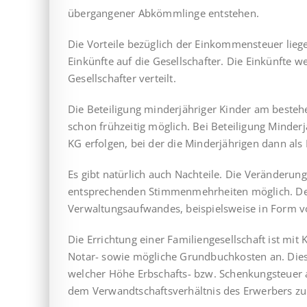
übergangener Abkömmlinge entstehen.
Die Vorteile bezüglich der Einkommensteuer liege
Einkünfte auf die Gesellschafter. Die Einkünfte w
Gesellschafter verteilt.
Die Beteiligung minderjähriger Kinder am beste
schon frühzeitig möglich. Bei Beteiligung Minder
KG erfolgen, bei der die Minder­jährigen dann al
Es gibt natürlich auch Nachteile. Die Veränderung
ent­spre­chen­den Stimmenmehrheiten möglich. De
Verwaltungs­aufwandes, beispielsweise in Form v
Die Errichtung einer Familiengesellschaft ist mit 
Notar- sowie mögliche Grundbuchkosten an. Diese
welcher Höhe Erbschafts- bzw. Schenkungsteuer a
dem Verwandtschaftsverhältnis des Erwerbers zu