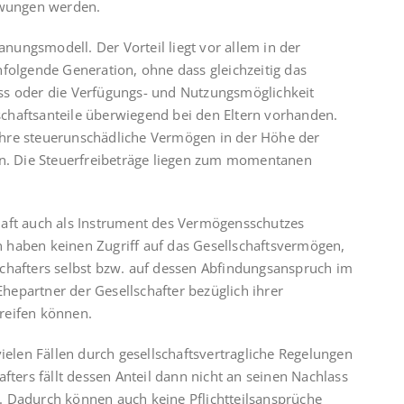
rzwungen werden.
anungs­modell. Der Vorteil liegt vor allem in der
hfolgende Generation, ohne dass gleichzeitig das
ss oder die Verfügungs- und Nutzungsmöglichkeit
lschafts­anteile überwiegend bei den Eltern vorhanden.
Jahre steuer­unschäd­liche Vermögen in der Höhe der
en. Die Steuerfreibeträge liegen zum momentanen
schaft auch als Instrument des Vermögensschutzes
ten haben keinen Zugriff auf das Gesellschaftsvermögen,
llschafters selbst bzw. auf dessen Ab­fin­dungs­anspruch im
Ehepartner der Gesellschafter bezüglich ihrer
reifen können.
ielen Fällen durch gesellschaftsvertragliche Regelungen
fters fällt dessen Anteil dann nicht an seinen Nachlass
. Dadurch können auch keine Pflicht­teilsansprüche