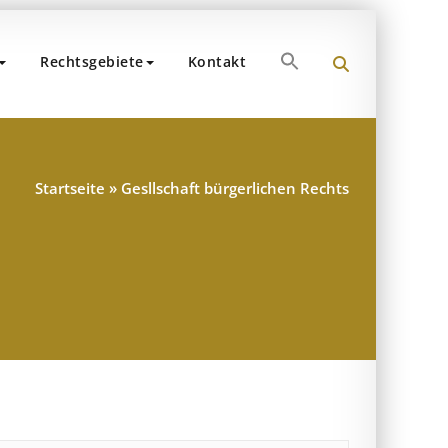
Search
Rechtsgebiete
Kontakt
for:
und Partner
hen
Search Button
Startseite
»
Gesllschaft bürgerlichen Rechts