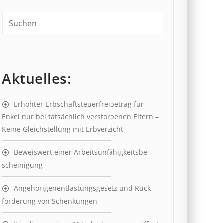
Aktuelles:
Erhöhter Erb­schaft­steuer­frei­be­trag für
Enkel nur bei tat­säch­lich ver­storb­en­en Eltern –
Keine Gleich­stell­ung mit Erb­verzicht
Beweis­wert einer Arbeits­un­fähig­keits­be­
scheinig­ung
Angehörigenent­lastungs­ge­setz und Rück­
ford­er­ung von Schenk­ung­en