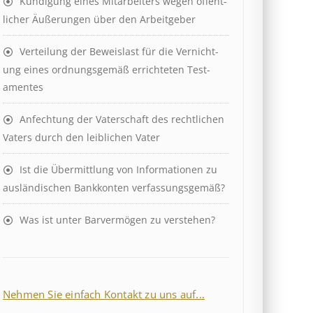
Kündigung eines Mit­ar­beit­ers wegen öffent­
lich­er Äuß­er­ung­en über den Ar­beit­geber
Ver­teil­ung der Be­weis­last für die Ver­nicht­
ung eines ord­nungs­ge­mäß er­richt­et­en Test­
ament­es
Anfechtung der Vaterschaft des rechtlichen
Vaters durch den leiblichen Vater
Ist die Über­mitt­lung von In­for­mat­ion­en zu
aus­länd­isch­en Bank­kont­en ver­fass­ungs­ge­mäß?
Was ist unter Barvermögen zu verstehen?
Nehmen Sie einfach Kontakt zu uns auf...